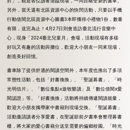
對」，觀迎各位讀者蒞臨現場，一同目睹全新的書車。
另外，當天還有北區資源中心的快閃活動，只要以手機
行動借閱北區資源中心圖書3本即獲得小禮物1份，數量
有限，送完為止！4月27日則會造訪臺北流行音樂中
心，現身「2024臺北兒童月」會場，活動現場有多樣
好玩又有趣的活動與攤位，歡迎大小朋友一同來現場，
創造美好回憶。
書車除了提供舒適的閱讀空間外，本年度也推出了多項
常態性活動，包括「好書換換」、「聖誕募書」、「時
光明信片」、「數位集點x遊牧樂讀」及「數位借閱x愛
閱認證」等。「好書換換」活動將持續傳遞閱讀能量，
歡迎大小朋友攜帶家中書籍到現場交換。「聖誕募書」
活動邀請讀者分享愛書，在聖誕節前夕書車會整理募書
櫃，將大家的愛心書籍分送至需要的偏鄉校園。「時光