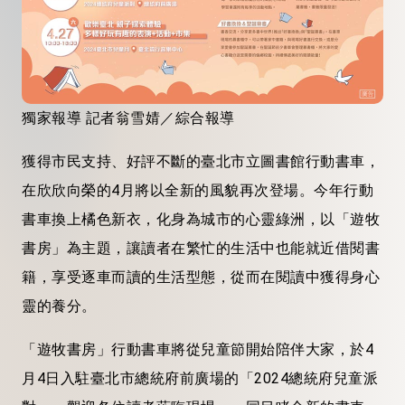
獨家報導 記者翁雪婧／綜合報導
獲得市民支持、好評不斷的臺北市立圖書館行動書車，
在欣欣向榮的4月將以全新的風貌再次登場。今年行動
書車換上橘色新衣，化身為城市的心靈綠洲，以「遊牧
書房」為主題，讓讀者在繁忙的生活中也能就近借閱書
籍，享受逐車而讀的生活型態，從而在閱讀中獲得身心
靈的養分。
「遊牧書房」行動書車將從兒童節開始陪伴大家，於4
月4日入駐臺北市總統府前廣場的「2024總統府兒童派