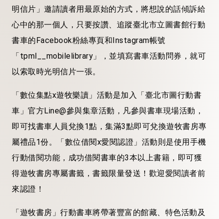
明信片」邀請讀者用最原始的方式，將想說的話傾訴給
心中的那一個人，只要按讚、追蹤臺北市立圖書館行動
書車的Facebook粉絲專頁和Instagram帳號
「tpml__mobilelibrary」，並填寫書車活動問券，就可
以索取時光明信片一張。
「數位集點x遊牧樂讀」活動是加入「臺北市圖行動書
車」官方Line@參與集章活動，凡參與書車現場活動，
即可找書車人員兌換1點，集滿3點即可兌換遊牧書房專
屬禮品1份。「數位借閱x愛閱認證」活動則是使用手機
行動借閱功能，成功借閱書車的3本以上書籍，即可獲
得遊牧書房專屬書籤，書籤限量發送！歡迎愛閱讀者前
來認證！
「遊牧書房」行動書車將帶著豐富的館藏、特色活動及