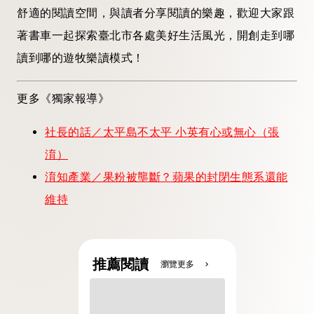
舒適的閱讀空間，與讀者分享閱讀的樂趣，歡迎大家跟
著書車一起探索臺北市各處美好生活風光，開創走到哪
讀到哪的遊牧樂讀模式！
更多《獨家報導》
社長的話／太平島不太平 小英有心或無心（張
淯）
淯知產業／果粉被壟斷？蘋果的封閉生態系還能
維持
推薦閱讀
瀏覽更多
chevron_right