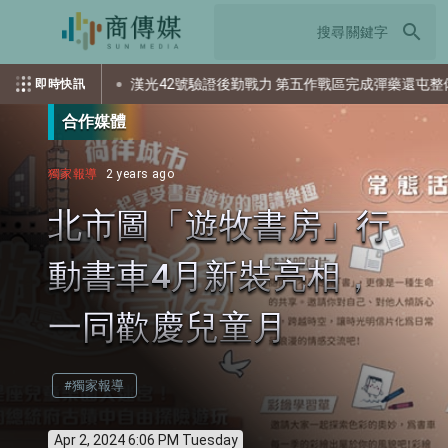
search
資？
漢光42號驗證後勤戰力 第五作戰區完成彈藥還屯整備
即時快訊
合作媒體
獨家報導
2 years ago
北市圖「遊牧書房」行
動書車4月新裝亮相，
一同歡慶兒童月
#獨家報導
Apr 2, 2024 6:06 PM Tuesday