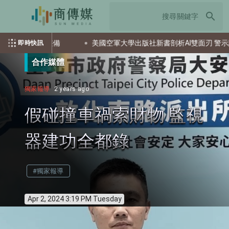
search
成彈藥還屯整備
美國空軍大學出版社新書剖析AI雙面刃 警示誤用
即時快訊
合作媒體
獨家報導
2 years ago
假碰撞車禍索財物 監視
器建功全都錄
#獨家報導
Apr 2, 2024 3:19 PM Tuesday