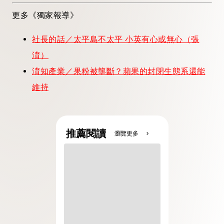
更多《獨家報導》
社長的話／太平島不太平 小英有心或無心（張
淯）
淯知產業／果粉被壟斷？蘋果的封閉生態系還能
維持
推薦閱讀
瀏覽更多
chevron_right