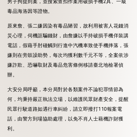
男子拘提到案，並搜索查扣作案用破損手機2具、一級
毒品海洛因等證物。
原來詹、張二嫌因染有毒品陋習，故利用被害人花錢消
災心理，伺機誆騙錢財，由詹嫌以手持破損手機佯裝講
電話，假藉手肘碰觸到行進中汽機車致使手機摔落，張
嫌則在旁鼓譟助勢，每次均獲利數千元不等，全案依涉
嫌詐欺、恐嚇取財及毒品危害條例移請臺北地檢署偵
辦。
大安分局呼籲，本分局對於各類案件不論犯罪情節為
何，均秉持嚴正執法立場，以維護民眾財產安全，提醒
民眾行駛道路如遇行車糾紛，請立即撥打110報案電
話，由警方到場協助處理，以免不肖人士藉機詐財獲
利。