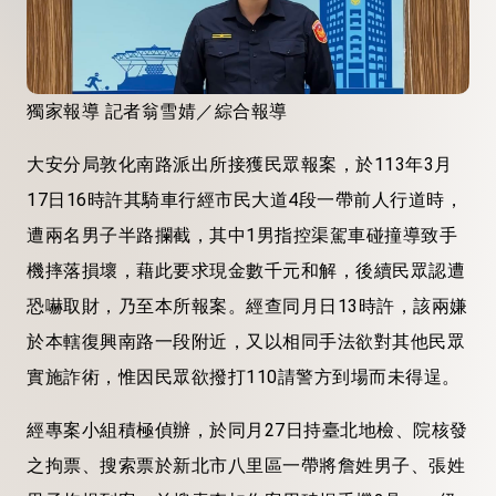
獨家報導 記者翁雪婧／綜合報導
大安分局敦化南路派出所接獲民眾報案，於113年3月
17日16時許其騎車行經市民大道4段一帶前人行道時，
遭兩名男子半路攔截，其中1男指控渠駕車碰撞導致手
機摔落損壞，藉此要求現金數千元和解，後續民眾認遭
恐嚇取財，乃至本所報案。經查同月日13時許，該兩嫌
於本轄復興南路一段附近，又以相同手法欲對其他民眾
實施詐術，惟因民眾欲撥打110請警方到場而未得逞。
經專案小組積極偵辦，於同月27日持臺北地檢、院核發
之拘票、搜索票於新北市八里區一帶將詹姓男子、張姓