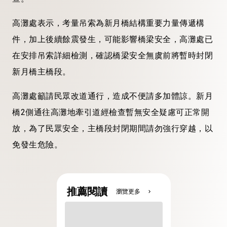
高灘處表示，考量吊索為新月橋結構重要力量傳遞構
件，加上後續餘震發生，可能影響橋梁安全，高灘處已
在安排吊索詳細檢測，確認橋梁安全無虞前將暫時封閉
新月橋主橋段。
高灘處籲請民眾改道通行，造成不便請多加體諒。新月
橋2側通往高灘地牽引道經檢查暫無安全疑慮可正常開
放，為了民眾安全，主橋段封閉期間請勿強行穿越，以
免發生危險。
推薦閱讀
瀏覽更多
chevron_right