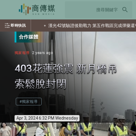
search
出多少個資？
漢光42號驗證後勤戰力 第五作戰區完成彈藥還屯整
即時快訊
合作媒體
獨家報導
2 years ago
403花蓮強震 新月橋吊
索鬆脫封閉
#獨家報導
Apr 3, 2024 6:32 PM Wednesday