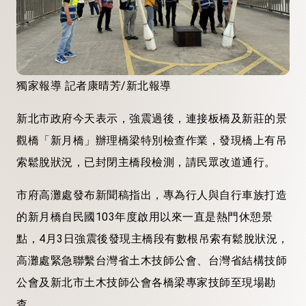
獨家報導 記者康晴芳/新北報導
新北市政府今天表示，強震過後，連接板橋及新莊的景
觀橋「新月橋」辦理橋梁特別檢查作業，發現橋上有吊
索鬆脫狀況，已封閉主橋段檢測，請民眾改道通行。
市府高灘處發布新聞稿指出，專為行人與自行車族打造
的新月橋自民國103年度啟用以來一直是熱門休憩景
點，4月3日強震後發現主橋段有數根吊索有鬆脫狀況，
高灘處緊急聯繫台灣省土木技師公會、台灣省結構技師
公會及新北市土木技師公會各橋梁專家技師至現場勘
查。