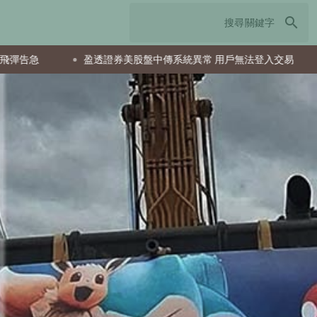
search
盈透證券美股盤中傳系統異常 用戶無法登入交易
葉門胡塞