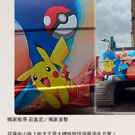
獨家報導 莊嘉宏／獨家直擊
花蓮中山路上的天王星大樓拆除現場再添生力軍！