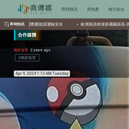
即時快訊
房地產
地方綜合
 國際憂能源運輸安全
歐洲熱浪肆虐多國飆新高 供電缺水危機四
即時快訊
合作媒體
獨家報導
2 years ago
#獨家報導
Apr 9, 2024 1:13 AM Tuesday