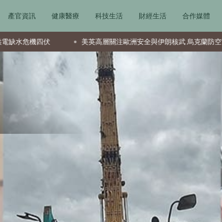
產官資訊
健康醫療
科技生活
財經生活
合作媒體
伏
美英高層關注歐洲安全與伊朗核武 烏克蘭防空飛彈告急