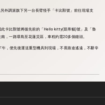
號晚另外調派旗下另一台長臂怪手「卡比獸號」前往現場支
獸號將循先前的「Hello kitty(凱蒂貓)號」及「魯
南，一路環島至花蓮災區，車程約需20多個鐘頭。
下午，便先後運送重型機具到現場，不畏路途遙遠，不辭辛