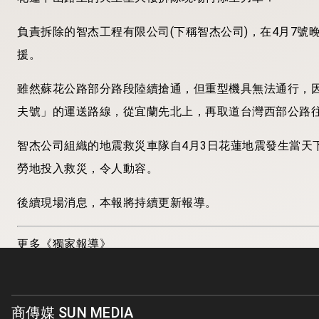
負責拆除的智杰工程有限公司(下稱智杰公司)，在4月7
援。
雖然蘇花公路部分路段陸續搶通，但重型機具無法通行，因此卡比
夫號」的運送路線，從宜蘭先北上，再取道台灣西部公路往
智杰公司組織的地震救災車隊自4月3日花蓮地震發生當天
勞地投入救災，令人動容。
後續現場消息，本報將持續更新報導。
更多《獨家報導》
社長的話／「震驚」不響 以後也不用震驚了（張淯）
社長的話／太平島不太平 小英有心或無心（張淯）
商傳媒 SUN MEDIA