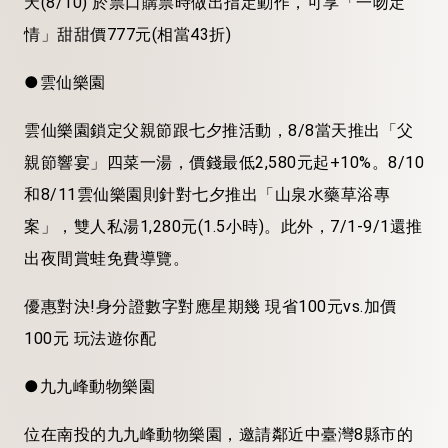
天(8/10) 於票口購票時做出指定動作，可享「一吻定
情」甜甜價777元(相當43折)
●雲仙樂園
雲仙樂園鎖定父親節跟七夕推活動，8/8當天推出「父
親節響宴」四菜一湯，價錢最低2,580元起+10%。8/10
和8/11雲仙樂園則針對七夕推出「山泉水藥草浴專
案」，雙人私湯1,280元(1.5小時)。此外，7/1-9/1還推
出夜間賞蛙免費導覽。
優惠對決!身分證數字對應星期幾 現省100元vs.加價
100元 玩法遊你配
●九九峰動物樂園
位在南投的九九峰動物樂園，邀請鄰近中臺灣8縣市的