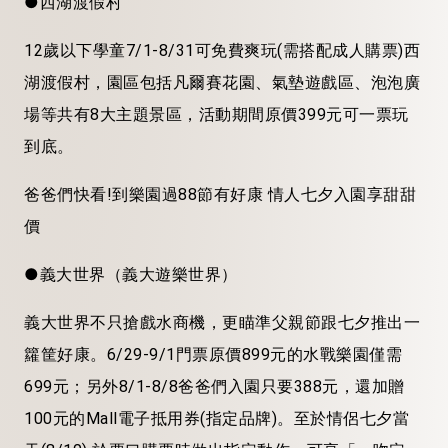
●西湖渡假村
12歲以下學童7/1-8/31可免費爽玩(需搭配成人購票)西
湖渡假村，園區包括凡爾賽花園、氣墊遊戲區、泡泡廣
場等共有8大主題景區，活動期間原價399元可一票玩
到底。
爸爸們快看!到樂園過88節有好康 情人七夕入園享甜甜
價
●義大世界（義大遊樂世界）
義大世界不只搶戲水商機，更瞄準父親節跟七夕推出一
籮筐好康。6/29-9/1門票原價899元的水戰樂園僅需
699元；另外8/1-8/8爸爸們入園只要388元，還加贈
100元的Mall電子抵用券(指定品牌)。至於情侶七夕當