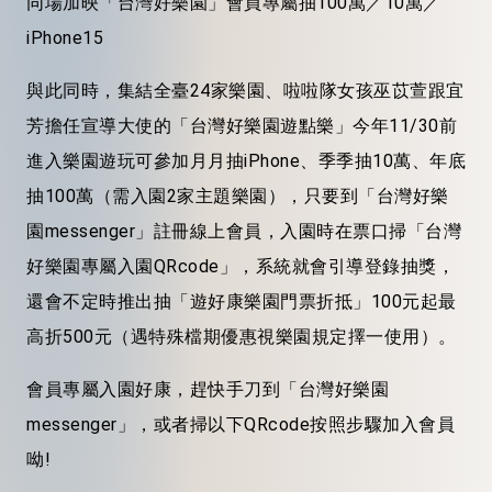
同場加映「台灣好樂園」會員專屬抽100萬／10萬／
iPhone15
與此同時，集結全臺24家樂園、啦啦隊女孩巫苡萱跟宜
芳擔任宣導大使的「台灣好樂園遊點樂」今年11/30前
進入樂園遊玩可參加月月抽iPhone、季季抽10萬、年底
抽100萬（需入園2家主題樂園），只要到「台灣好樂
園messenger」註冊線上會員，入園時在票口掃「台灣
好樂園專屬入園QRcode」，系統就會引導登錄抽獎，
還會不定時推出抽「遊好康樂園門票折抵」100元起最
高折500元（遇特殊檔期優惠視樂園規定擇一使用）。
會員專屬入園好康，趕快手刀到「台灣好樂園
messenger」，或者掃以下QRcode按照步驟加入會員
呦!