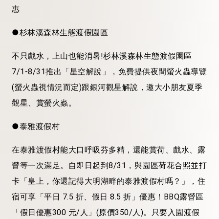
惠
●杉林溪森林生態渡假園區
不只戲水，上山也能消暑!杉林溪森林生態渡假園區
7/1-8/31推出「星空解說」，免費提供夜間螢火蟲導覽
(螢火蟲視情況而定)跟銀河觀星解說，邀大小朋友夏季
觀星、賞螢火蟲。
●泰雅渡假村
在泰雅渡假村能大口呼吸芬多精，還能賞荷、戲水、露
營等一次滿足。自即日起到8/31，與園區荷花合照並打
卡「皇上，你還記得大明湖畔的泰雅渡假村嗎？」，住
宿可享「平日 7.5 折、假日 8.5 折」優惠！BBQ露營區
「假日優惠300 元/人」(原價350/人)。只要入園渡假