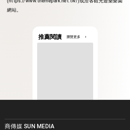
(https://www.themepark.net.tw/)或洽各觀光遊樂樂園
網站。
推薦閱讀
瀏覽更多
chevron_right
商傳媒 SUN MEDIA