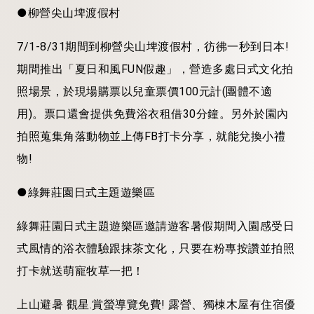
●柳營尖山埤渡假村
7/1-8/31期間到柳營尖山埤渡假村，彷彿一秒到日本!
期間推出「夏日和風FUN假趣」，營造多處日式文化拍
照場景，於現場購票以兒童票價100元計(團體不適
用)。票口還會提供免費浴衣租借30分鐘。另外於園內
拍照蒐集角落動物並上傳FB打卡分享，就能兌換小禮
物!
●綠舞莊園日式主題遊樂區
綠舞莊園日式主題遊樂區邀請遊客暑假期間入園感受日
式風情的浴衣體驗跟抹茶文化，只要在粉專按讚並拍照
打卡就送萌寵牧草一把！
上山避暑 觀星.賞螢導覽免費! 露營、獨棟木屋有住宿優