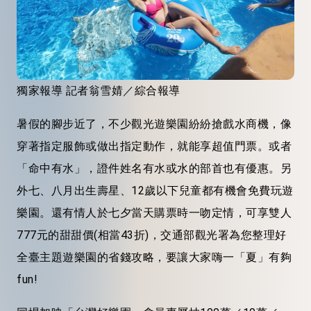
獨家報導 記者翁雪婧／綜合報導
暑假的腳步近了，不少觀光遊樂園紛紛搶戲水商機，像
穿著指定服飾或做出指定動作，就能享超值門票。或者
「命中有水」，證件姓名有水或水的部首也有優惠。另
外七、八月出生壽星、12歲以下兒童都有機會免費玩遊
樂園。還有情人於七夕當天購票時一吻定情，可享雙人
777元的甜甜價(相當43折)，交通部觀光署為您整理好
全臺主題遊樂園的省錢攻略，要讓大家嗨一「夏」有夠
fun!