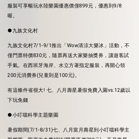
服裝可享暢玩水陸樂園優惠價僅899元，優惠到9/8
喔。
●九族文化村
九族文化村7/1-9/1推出「Wow清涼大樂冰」活動，不
僅門票特價830元，隨票再送大家樂抽獎券，讓遊客試
手氣。在西班牙海岸、水立方著指定服裝，再開心領
200元消費券(兒童則是100元)。
有這條件省很大! 七、八月壽星暑假免費入園vs.12歲以
下玩免錢
●小叮噹科學主題樂園
暑假期間(7/1-8/31)七、八月當月壽星到小叮噹科學主