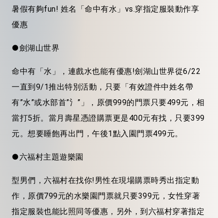
暑假有夠fun! 姓名「命中有水」vs.穿指定服裝動作享
優惠
●劍湖山世界
命中有「水」，連戲水也能有優惠!劍湖山世界從6/22
一直到9/1推出特別活動，只要「有效證件中姓名帶
有”水”或水部首”氵”」，原價999的門票只要499元，相
當打5折。當月壽星憑證購票更是400元有找，只要399
元。想要睡飽再出門，午後1點入園門票499元。
●六福村主題遊樂園
型男們，六福村在找你!男性在現場購票時秀出指定動
作，原價799元的水樂園門票就只要399元，女性穿著
指定服裝也能比照同等優惠，另外，到六福村穿著指定