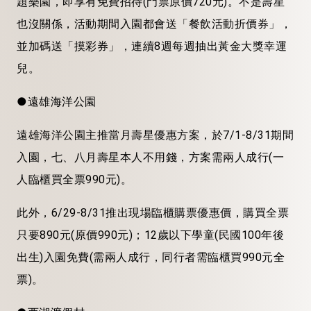
題樂園，即享有免費招待(門票原價720元)。不是壽星
也沒關係，活動期間入園都會送「餐飲活動折價券」，
並加碼送「摸彩券」，連續8週每週抽出黃金大獎幸運
兒。
●遠雄海洋公園
遠雄海洋公園主推當月壽星優惠方案，於7/1-8/31期間
入園，七、八月壽星本人不用錢，方案需兩人成行(一
人臨櫃買全票990元)。
此外，6/29-8/31推出現場臨櫃購票優惠價，購買全票
只要890元(原價990元)；12歲以下學童(民國100年後
出生)入園免費(需兩人成行，同行者需臨櫃買990元全
票)。