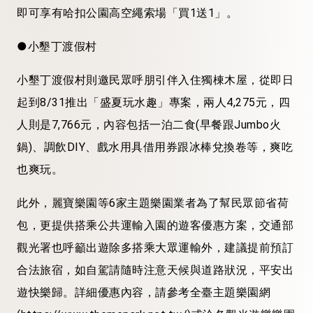
即可享有哈扣公園高空繩索場「買1送1」。
●小墾丁渡假村
小墾丁渡假村則邀民眾呼朋引伴入住獨棟木屋，從即日
起到8/31推出「盛夏玩水趣」專案，兩人4,275元，四
人則是7,766元，內容包括一泊二食(早餐跟Jumbo火
鍋)、調飲DIY、戲水用具借用券跟冰棒兌換卷等，爽吃
也爽玩。
此外，麗寶樂園等6家主題樂園業者為了幫民眾節省荷
包，更提供搭乘公共運輸入園的遊客優惠方案，交通部
觀光署也呼籲出遊除多搭乘大眾運輸外，建議提前預訂
合法旅宿，如自駕請隨時注意天候與道路狀況，平安出
遊快樂歸。詳細優惠內容，請參考全臺主題樂園網