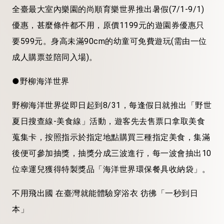
全臺最大室內樂園的尚順育樂世界推出暑假(7/1-9/1)
優惠，甚麼條件都不用，原價1199元的遊園券優惠只
要599元。身高未滿90cm的幼童可免費遊玩(需由一位
成人購票並陪同入場)。
●野柳海洋世界
野柳海洋世界從即日起到8/31，每逢假日就推出「野世
夏日搜查線-美食線」活動，遊客先去售票口拿取美食
蒐集卡，按照指示於指定地點購買三種指定美食，集滿
後便可參加抽獎，抽獎分成三波進行，每一波會抽出10
位幸運兒獲得特製獎品「海洋世界環保餐具收納袋」。
不用飛出國 在臺灣就能體驗穿浴衣 彷彿「一秒到日
本」