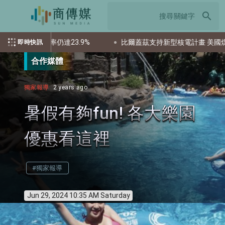
search
23.9%
比爾蓋茲支持新型核電計畫 美國煤礦小鎮迎能源轉型
即時快訊
合作媒體
獨家報導
2 years ago
暑假有夠fun! 各大樂園
優惠看這裡
#獨家報導
Jun 29, 2024 10:35 AM Saturday