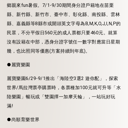
鄉親來fun暑假。7/1-9/30期間身分證戶籍地在苗栗
縣、新竹縣、新竹市、臺中市、彰化縣、南投縣、雲林
縣、嘉義縣等8縣市或開頭英文字母為B,M,K,O,J,I,N,P的
民眾，不分平假日560元的成人票都只要460元。就算
沒有設籍在中部，憑身分證字號任一數字對應當日星期
幾，也比照同等優惠(方案持續到年底)。
●麗寶樂園
麗寶樂園6/29-9/1推出「海陸空3選2 遊你配」，探索
世界/馬拉灣票亭購票時，各票種加100元就可升等「水
陸樂園」暢玩或「雙園擇一加摩天輪」，一站玩好玩
滿!
●尚順育樂世界