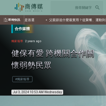
search
兩檔ETF會是首選
父親節送什麼最實用？從聚餐、運動到日常營
即時快訊
合作媒體
獨家報導
2 years ago
健保有愛 跨機關合作關
懷弱勢民眾
#獨家報導
Jul 3, 2024 10:53 AM Wednesday