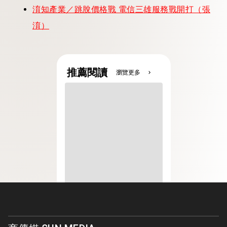
淯知產業／跳脫價格戰 電信三雄服務戰開打（張
淯）
推薦閱讀
瀏覽更多
chevron_right