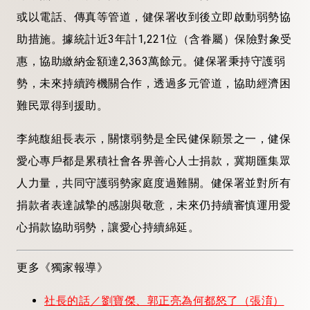
或以電話、傳真等管道，健保署收到後立即啟動弱勢協
助措施。據統計近3年計1,221位（含眷屬）保險對象受
惠，協助繳納金額達2,363萬餘元。健保署秉持守護弱
勢，未來持續跨機關合作，透過多元管道，協助經濟困
難民眾得到援助。
李純馥組長表示，關懷弱勢是全民健保願景之一，健保
愛心專戶都是累積社會各界善心人士捐款，冀期匯集眾
人力量，共同守護弱勢家庭度過難關。健保署並對所有
捐款者表達誠摯的感謝與敬意，未來仍持續審慎運用愛
心捐款協助弱勢，讓愛心持續綿延。
更多《獨家報導》
社長的話／劉寶傑、郭正亮為何都怒了（張淯）