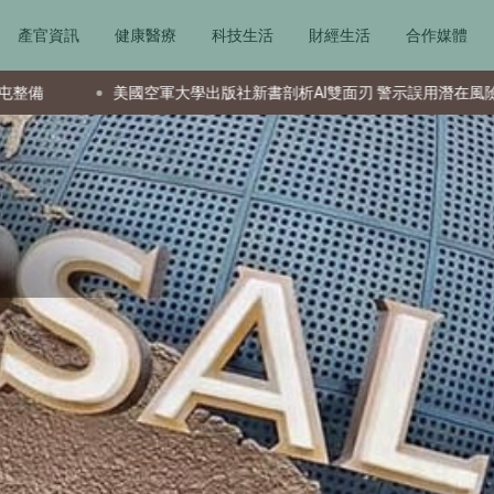
產官資訊
健康醫療
科技生活
財經生活
合作媒體
空軍大學出版社新書剖析AI雙面刃 警示誤用潛在風險
資深投資者