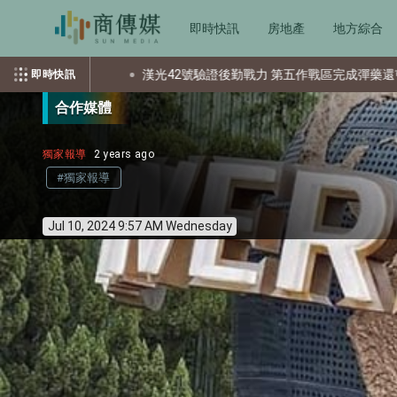
即時快訊
房地產
地方綜合
漢光42號驗證後勤戰力 第五作戰區完成彈藥還屯整備
美國
即時快訊
合作媒體
獨家報導
2 years ago
#獨家報導
Jul 10, 2024 9:57 AM Wednesday