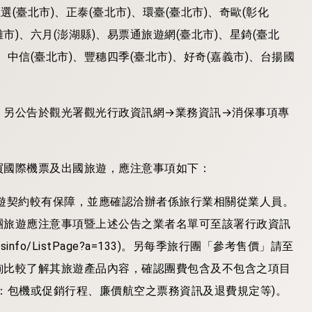
選(臺北市)、正泰(臺北市)、環臺(臺北市)、奇歐(彰化
雄市)、六月(澎湖縣)、易票通旅遊網(臺北市)、星錡(臺北
、中信(臺北市)、豐穗四季(臺北市)、好奇(嘉義市)、台揚國
，另公告於觀光署觀光行政資訊網→業務資訊→消保事項專
買國際機票及出國旅遊，應注意事項如下：
遊契約較有保障，並應確認洽辦者係旅行業相關從業人員。
團旅遊應注意事項暨上述公告之業者名單可至該署行政資訊
sinessinfo/ListPage?a=133)。另每季旅行團「參考售價」請至
詢比較了解其旅遊產品內容，確認團費包含及不包含之項目
：包機或促銷行程、廉價航空之票務資訊及退費規定等)。