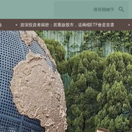
search
揭密：若重啟股市，這兩檔ETF會是首選
父親節送什麼最實用？