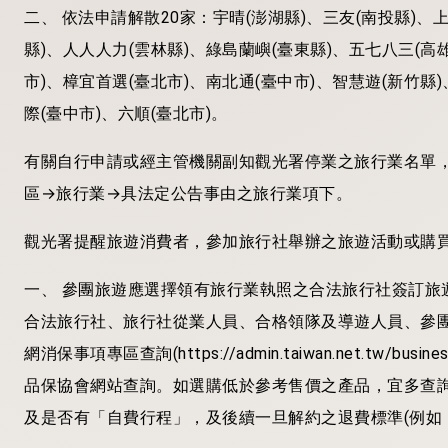
二、 依法申請解散20家：宇晴(澎湖縣)、三友(南投縣)、上
縣)、人人人力(雲林縣)、綠島蘭嶼(臺東縣)、五七八三(高
市)、樟宜首選(臺北市)、南北通(臺中市)、智慧遊(新竹縣)
際(臺中市)、六順(臺北市)。
有關自行申請或經主管機關副知觀光署停業之旅行業名單
區→旅行業→具法定公告事由之旅行業項下。
觀光署提醒旅遊消費者，參加旅行社舉辦之旅遊活動或購
一、 參團旅遊應選擇領有旅行業執照之合法旅行社簽訂旅
合法旅行社、旅行社從業人員、合格領隊及導遊人員、參
網消保事項專區查詢(https://admin.taiwan.net.tw/bu
品保協會網站查詢。如選購低於參考售價之產品，宜多查
及是否有「自費行程」，及後續一旦解約之退費標準(例如