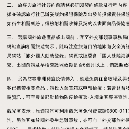
二、 旅客與旅行社簽約前請務必詳閱契約條款及行程內容
據並確認旅行社已辦妥履約保證保險及出發前投保責任保
如衍生相關糾紛，得檢附相關收據及契約以書面向品保協會
三、 選購國外旅遊產品或出國前，宜至外交部領事事務局(
網站查詢相關旅遊警示，隨時注意旅遊目的地旅遊安全資
局網站「旅外國人動態登錄」網頁或陸委會「國人赴陸港
繫。出國前請及早檢查護照效期是否6個月以上，倘護照
四、 另為防範非洲豬瘟疫情傳入，應避免前往畜牧場及與
客已攜帶相關產品，請投入棄置箱或申報檢疫；若曾赴畜
關資訊，可至農業部動植物防疫檢疫署-入境旅客專區查詢
觀光署表示，旅遊諮詢可利用觀光署免付費電話0800-0117
詢。另旅客如於國外發生急難事故，亦可向「外交部旅外國人