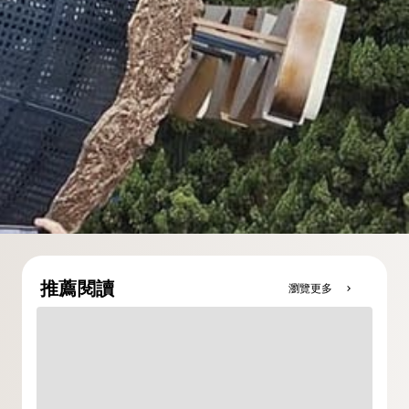
推薦閱讀
瀏覽更多
chevron_right