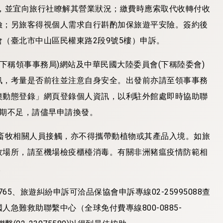
，並宜向旅行社瞭解其營業狀況；繳費時應索取代收轉付收
險；另旅客得視個人需求自行斟酌加保旅遊平安險。簽約後
（臺北市中山區民權東路2段9號5樓）申訴。
下稱領事事務局)網站及中華民國大陸委員會(下稱陸委會)
訊，考量是否前往並注意自身安全。出發前亦請至領事事務
澳動態登錄」網頁登錄個人資訊，以利駐外館處即時協助聯
效期不足，請儘早申請換發。
畜牧相關人員接觸，亦不得攜帶動植物或其產品入境。如旅
牧場所，請至機場檢疫櫃檯消毒。有關非洲豬瘟疫情防範相
。
65、旅遊糾紛申訴可洽品保協會申訴專線02-25995088查
急難救助聯繫中心（全球免付費專線800-0885-