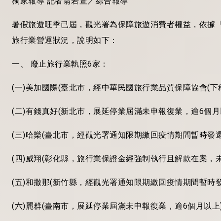
獨家報導 記者翁若萱／綜合報導
暑假旅遊旺季已屆，觀光署為保障旅遊消費者權益，依據「發
旅行業營運狀況，說明如下：
一、 廢止旅行業執照6家：
(一)美加國際(臺北市，經中華民國旅行業品質保障協會(
(二)有錢真好(新北市，展延停業屆滿未申報復業，逾6個月
(三)哈樂(臺北市，經觀光署通知限期繳回疫情期間暫時發
(四)威翔(彰化縣，旅行業保證金經強制執行且解款在案，
(五)和撒那(新竹縣，經觀光署通知限期繳回疫情期間暫時
(六)麗群(臺南市，展延停業屆滿未申報復業，逾6個月以上