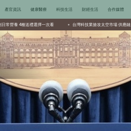
產官資訊
健康醫療
科技生活
財經生活
合作媒體
種送禮選擇一次看
台灣科技業搶攻太空市場 供應鏈成全球要角