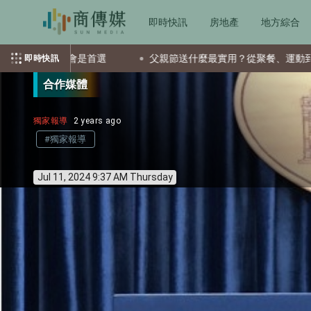
即時快訊
房地產
地方綜合
TF會是首選
父親節送什麼最實用？從聚餐、運動到日常營養 4
即時快訊
合作媒體
獨家報導
2 years ago
#獨家報導
Jul 11, 2024 9:37 AM Thursday