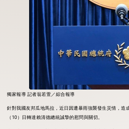
獨家報導 記者翁若萱／綜合報導
針對我國友邦瓜地馬拉，近日因遭暴雨強襲發生災情，造
（10）日轉達賴清德總統誠摯的慰問與關切。