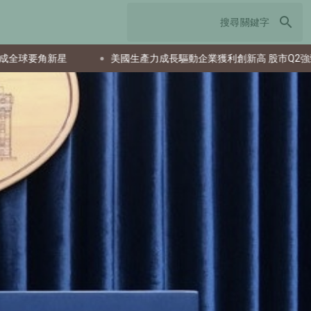
search
新星
美國生產力成長驅動企業獲利創新高 股市Q2強勁反彈