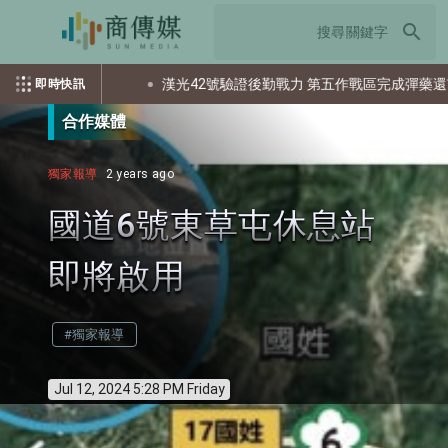
search
出多少個資？
漢光42號驗證後勤戰力 第五作戰區完成彈藥還屯整
即時快訊
合作媒體
獨家報導
2 years ago
國道6號東草屯休息站
即將啟用
#獨家報導
Jul 12, 2024 5:28 PM Friday