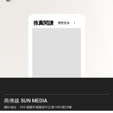
推薦閱讀
瀏覽更多
chevron_right
商傳媒 SUN MEDIA
總社地址：330 桃園市桃園區中正路1092號25樓
客服信箱：
sunmedia1010@gmail.com