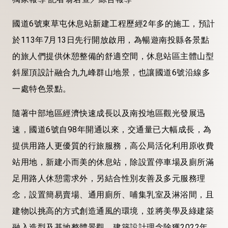
國道6號東草屯休息站新建工程歷經2年多的施工，預計
於113年7月13日先行開放啟用，為暢遊南投縣各景點
的旅人們提供休憩整備的舒適空間，休息站區主體山型
斜屋頂設計融合九九峰群山地景，也讓國道6號沿線多
一處特色景點。
隨著中部地區經濟快速成長以及南投地區觀光發展迅
速，國道6號自98年開通以來，交通量已大幅成長，為
提供用路人更優質的行旅服務，高公局活化利用原收費
站用地，新建小而美的休息站，除設置停車場及廁所滿
足用路人休憩需求外，另結合性別友善及多元服務理
念，設置簡易賣場、通用廁所、哺集乳室及淋浴間，且
建物以挑高的方式創造通風的環境，並將美學及綠建築
融入造型及基地整體景觀，建築設計理念除獲2022年