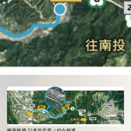
獨家報導 記者翁若萱／綜合報導