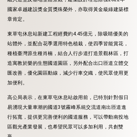
國家卓越建設獎金質獎殊榮外，亦取得黃金級綠建築標
章肯定。
東草屯休息站新建工程經費約4.45億元，除吸睛優美的
站體外，並配合花季選用特色植栽，使四季皆能賞花，
種植臺灣原生種肖楠，結合人行步道打造景觀林區，打
造寓教於樂的生態國道園區，另外配合出口匝道立體交
匯改善，優化園區動線，減少行車交織，使民眾使用更
加便利。
高公局表示，在東草屯休息站啟用前，已特別針對假日
易湧現大量車潮的國道3號霧峰系統交流道南出匝道進
行拓寬，提供更完善便利的國道服務，可以帶動南投地
區觀光產業發展，也希望民眾可以多加利用，共創雙
贏。