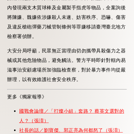
內發現兩支木質球棒及金屬製手指虎等物品，全案詢後
將陳嫌、魏嫌依涉嫌殺人未遂、妨害秩序、恐嚇、傷害
及違反槍砲彈藥刀械管制條例等罪嫌移請臺灣臺北地方
檢察署偵辦。
大安分局呼籲，民眾無正當理由切勿攜帶具殺傷力之器
械或其他危險物品，避免觸法。警方平時即針對轄內易
滋事治安顧慮場所加強臨檢查察，對於暴力事件均從嚴
辦理，以有效維護社會安全秩序。
更多《獨家報導》
國戰會論壇／「打燦小組」套路？ 蔡英文選對的
人？（張淯）
社長的話／劉寶傑、郭正亮為何都怒了（張淯）