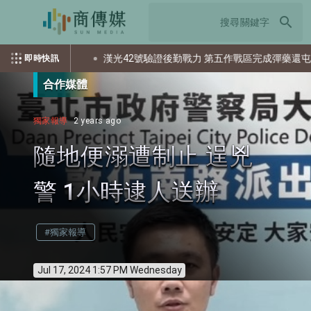
search
多少個資？
漢光42號驗證後勤戰力 第五作戰區完成彈藥還屯整備
即時快訊
合作媒體
獨家報導
2 years ago
隨地便溺遭制止 逞兇
警 1小時逮人送辦
#獨家報導
Jul 17, 2024 1:57 PM Wednesday