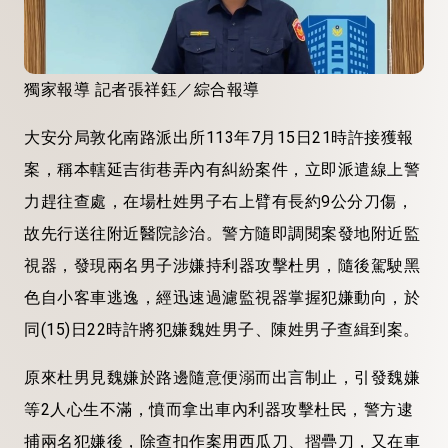
獨家報導 記者張祥鈺／綜合報導
大安分局敦化南路派出所113年7月15日21時許接獲報
案，稱本轄延吉街巷弄內有糾紛案件，立即派遣線上警
力趕往查處，在場杜姓男子右上臂有長約9公分刀傷，
故先行送往附近醫院診治。警方隨即調閱案發地附近監
視器，發現兩名男子涉嫌持利器攻擊杜男，隨後駕駛黑
色自小客車逃逸，經迅速過濾監視器掌握犯嫌動向，於
同(15)日22時許將犯嫌魏姓男子、陳姓男子查緝到案。
原來杜男見魏嫌於路邊隨意便溺而出言制止，引發魏嫌
等2人心生不滿，憤而拿出車內利器攻擊杜民，警方逮
捕兩名犯嫌後，除查扣作案用西瓜刀、摺疊刀，又在車