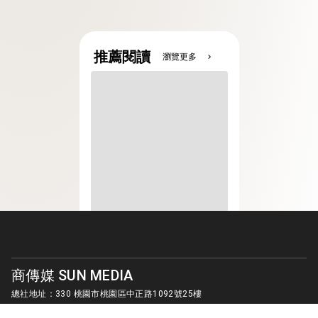
推薦閱讀
瀏覽更多
chevron_right
商傳媒 SUN MEDIA
總社地址：330 桃園市桃園區中正路1092號25樓
客服信箱：
sunmedia1010@gmail.com