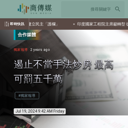
search
籲AI發展建立民主「護欄」
印度國家工程院主席籲轉型 從科技
即時快訊
合作媒體
獨家報導
2 years ago
遏止不當手法炒房 最高
可罰五千萬
#獨家報導
Jul 19, 2024 9:42 AM Friday