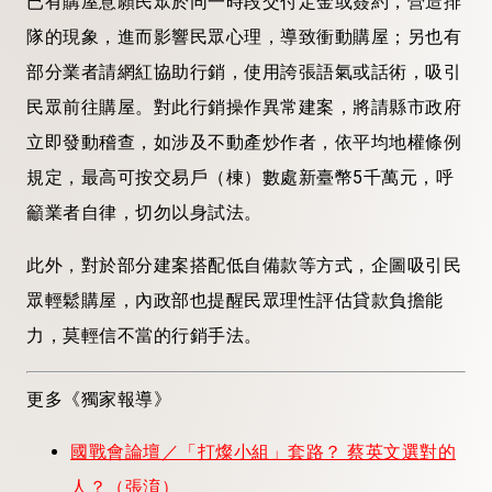
已有購屋意願民眾於同一時段交付定金或簽約，營造排
隊的現象，進而影響民眾心理，導致衝動購屋；另也有
部分業者請網紅協助行銷，使用誇張語氣或話術，吸引
民眾前往購屋。對此行銷操作異常建案，將請縣市政府
立即發動稽查，如涉及不動產炒作者，依平均地權條例
規定，最高可按交易戶（棟）數處新臺幣5千萬元，呼
籲業者自律，切勿以身試法。
此外，對於部分建案搭配低自備款等方式，企圖吸引民
眾輕鬆購屋，內政部也提醒民眾理性評估貸款負擔能
力，莫輕信不當的行銷手法。
更多《獨家報導》
國戰會論壇／「打燦小組」套路？ 蔡英文選對的
人？（張淯）