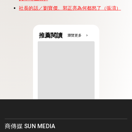
社長的話／劉寶傑、郭正亮為何都怒了（張淯）
推薦閱讀
瀏覽更多
chevron_right
商傳媒 SUN MEDIA