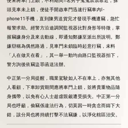
便未將車門上鎖，不料期間1名男子鬼鬼祟祟靠近，探
頭見車未上鎖，便徒手開啟車門迅速行竊車內I-
phone11手機，直到陳男送貨完才發現手機遭竊，急忙
報警求助。經警方沿途調閱監視器比對身形等特徵，掌
握竊嫌身分及來去動線，即通知鄭嫌至派出所說明。鄭
嫌辯稱為偶然路過，見車門未鎖臨時起意行竊，未料
「人在做天在看」，其一舉一動均由路口監視器拍下，
警方詢後依竊盜罪函送法辦。
中正第一分局提醒，職業駕駛如人不在車上，亦無其他
人看顧，下車卸貨期間應將車門上鎖，並將貴重物品隨
身攜帶，以免有心人士趁虛覬覦遭受損失。中正第一分
局也呼籲，偷竊係違法行為，切莫因一時貪念而鑄下大
錯，該分局也將持續打擊不法竊嫌，以淨化轄區治安。