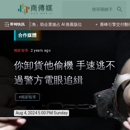
search
EO 核心三角」助企業搶占 AI 推薦版位
賽峰引擎交付翻倍助疾
即時快訊
合作媒體
獨家報導
2 years ago
你卸貨他偷機 手速逃不
過警方電眼追緝
#獨家報導
Aug 4, 2024 5:00 PM Sunday