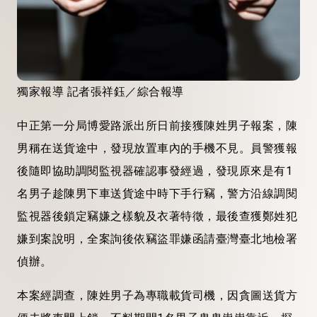
獨家報導 記者張祥鈺／綜合報導
中正第一分局博愛路派出所日前接獲陳姓男子報案，陳
男稱在送貨途中，發現放置車內的手機不見。員警獲報
後隨即協助調閱監視器確認事發經過，發現原來是有1
名男子趁陳男下車送貨途中時下手行竊，警方沿線調閱
監視器後鎖定竊嫌之樣貌及衣著特徵，最後查獲鄭姓犯
嫌到案說明，全案詢後依竊盜罪嫌函請臺灣臺北地檢署
偵辦。
本案經調查，陳姓男子為專職載貨司機，因貪圖送貨方