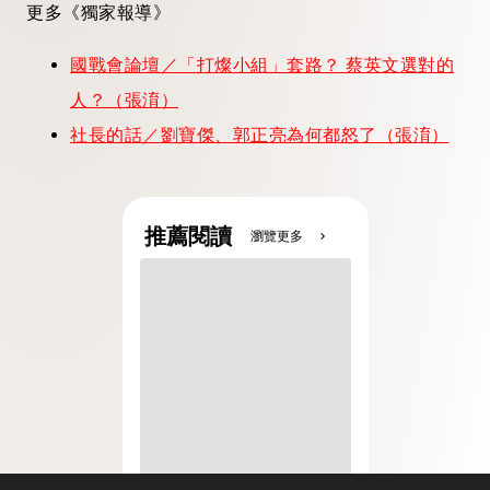
更多《獨家報導》
國戰會論壇／「打燦小組」套路？ 蔡英文選對的
人？（張淯）
社長的話／劉寶傑、郭正亮為何都怒了（張淯）
推薦閱讀
瀏覽更多
chevron_right