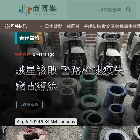
search
信道攻擊
日本啟動「秘匿AI」基礎架構 助企業數據保密並運用AI
即時快訊
合作媒體
獨家報導
2 years ago
賊星該敗 警路檢逮獲失
竊電纜線
#獨家報導
Aug 6, 2024 9:34 AM Tuesday