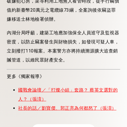
破嫌犯心房，渠等利用工地無人看管時段，徒手行竊價
值約新臺幣20萬元之電纜線73綑，全案詢後依竊盜罪
嫌移送士林地檢署偵辦。
內湖分局呼籲，建築工地應加強保全人員巡守及監視器
密度，以防止竊案發生與財物損失，如發現可疑人車，
立刻撥打110報案。本案警方亦將持續溯源擴大追查銷
贓管道，以維民眾財產安全。
更多《獨家報導》
國戰會論壇／「打燦小組」套路？ 蔡英文選對的
人？（張淯）
社長的話／劉寶傑、郭正亮為何都怒了（張淯）