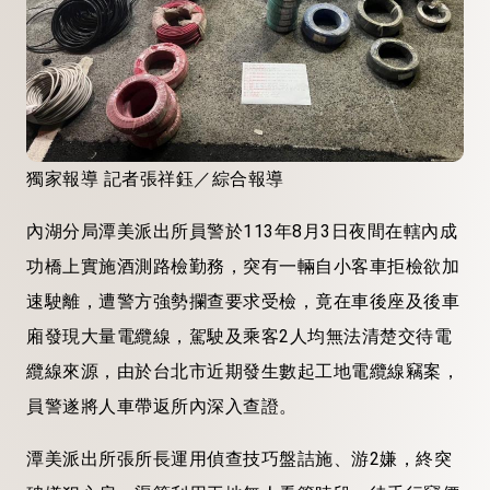
獨家報導 記者張祥鈺／綜合報導
內湖分局潭美派出所員警於113年8月3日夜間在轄內成
功橋上實施酒測路檢勤務，突有一輛自小客車拒檢欲加
速駛離，遭警方強勢攔查要求受檢，竟在車後座及後車
廂發現大量電纜線，駕駛及乘客2人均無法清楚交待電
纜線來源，由於台北市近期發生數起工地電纜線竊案，
員警遂將人車帶返所內深入查證。
潭美派出所張所長運用偵查技巧盤詰施、游2嫌，終突