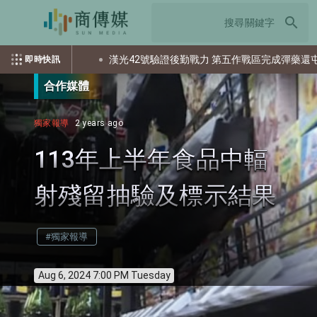
search
多少個資？
漢光42號驗證後勤戰力 第五作戰區完成彈藥還屯整備
即時快訊
合作媒體
獨家報導
2 years ago
113年上半年食品中輻
射殘留抽驗及標示結果
#獨家報導
Aug 6, 2024 7:00 PM Tuesday