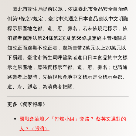
臺北市衛生局提醒民眾，依據臺北市食品安全自治條
例第9條之2規定，臺北巿流通之日本食品應以中文明顯
標示原產地之都、道、府、縣名，若未依規定標示，依
消費者保護法第24條第2項及第56條規定經主管機關通
知改正而逾期不改正者，處新臺幣2萬元以上20萬元以
下罰鍰。臺北市衛生局呼籲業者進口日本食品於中文標
示之原產地，應確實標示至都、道、府、縣名；也請通
路業者上架時，先檢視原產地中文標示是否標示至都、
道、府、縣名，為消費者把關。
更多《獨家報導》
國戰會論壇／「打燦小組」套路？ 蔡英文選對的
人？（張淯）