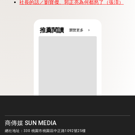
社長的話／劉寶傑、郭正亮為何都怒了（張淯）
推薦閱讀
瀏覽更多
chevron_right
商傳媒 SUN MEDIA
總社地址：330 桃園市桃園區中正路1092號25樓