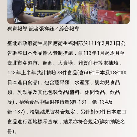
獨家報導 記者張祥鈺／綜合報導
臺北市政府衛生局因應衛生福利部於111年2月21日公
告調整日本食品輸入管制措施，自113年1月起逐月至
臺北市各超市、超商、大賣場、雜貨商行等處抽驗，
113年上半年共計抽驗78件食品(含60件日本及18件非
日本進口食品)，包含蔬果類、水產類、嬰幼兒食品
類、乳製品及其他包裝食品(醬料、休閒食品、飲品
等)，檢驗食品中輻射殘留量(碘-131、銫-134及
銫-137)，檢驗結果皆符合規定，另針對60件日本進口
食品進行產地標示查核，結果亦符合規定(詳如抽驗名
冊)。