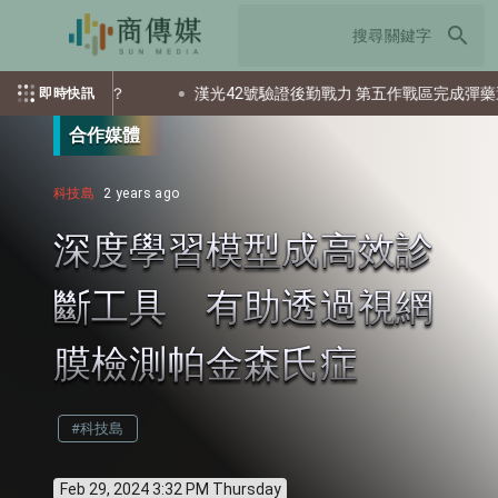
search
都會交出多少個資？
漢光42號驗證後勤戰力 第五作戰區完成彈藥還
即時快訊
合作媒體
科技島
2 years ago
深度學習模型成高效診
斷工具 有助透過視網
膜檢測帕金森氏症
#科技島
Feb 29, 2024 3:32 PM Thursday