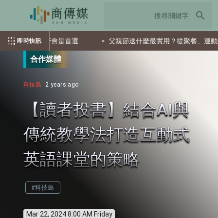
search
，這兩檔ETF會是首選
父親節送什麼最實用？從聚餐、運動到日
即時快訊
合作媒體
科技島
2 years ago
【讀者投書】結合AI與
傳統教學法打造互動式
英語課堂的策略
#科技島
Mar 22, 2024 8:00 AM Friday