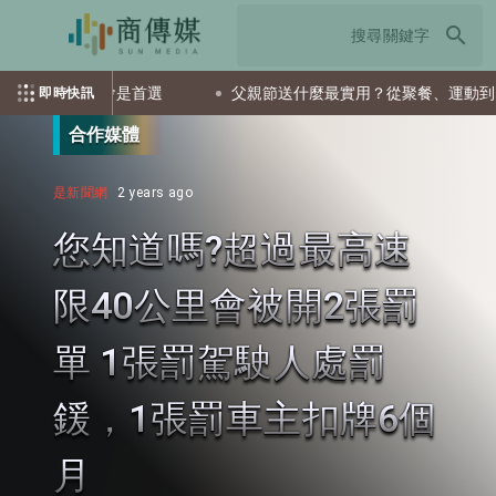
search
兩檔ETF會是首選
父親節送什麼最實用？從聚餐、運動到日常營
即時快訊
合作媒體
是新聞網
2 years ago
您知道嗎?超過最高速
限40公里會被開2張罰
單 1張罰駕駛人處罰
鍰，1張罰車主扣牌6個
月