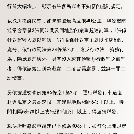
行前大幅增加，顯示有許多民眾尚不知新的處罰規定。
裁決所提醒民眾，如果超過最高速限40公里，舉發機關
通常會掣發2張同時間及同地點的嚴重超速罰單，1張係
針對駕駛人處以罰鍰，另1張係針對車主處以扣牌6個月
處分。依行政罰法第24條第2項，違反行政法上義務行
為，除應處罰鍰外，另有沒入或其他種類行政罰之處罰
者，得依該規定併為裁處；二者皆需處罰，並無一罪二
罰情事。
另依據道交條例第85條之1第2項，逕行舉發行車速度
超過規定之最高速限，其違規地點相距6公里以上、時
間相隔6分鐘以上或行經1個路口以上，得連續舉發。
裁決所呼籲嚴重超速已下修為40公里，如符合上開規定