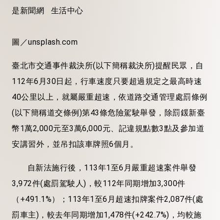
是新聞網 生活中心
圖／unsplash.com
臺北市交通事件裁決所(以下簡稱裁決所)提醒民眾，自
112年6月30日起，行車速度只要超過規定之最高時速
40公里以上，就屬嚴重超速，依道路交通管理處罰條例
(以下簡稱道交條例)第43條危險駕駛舉發，除罰鍰新臺
幣1萬2,000元至3萬6,000元、記違規點數3點及參加道
安講習外，並吊扣該車牌照6個月。
自新法施行後，113年1至6月嚴重超速案件舉發
3,972件(處罰駕駛人)，較112年同期增加3,300件
（+491.1%）；113年1至6月超速扣牌案件2,087件(處
罰車主)，較去年同期增加1,478件(+242.7%)，均較施