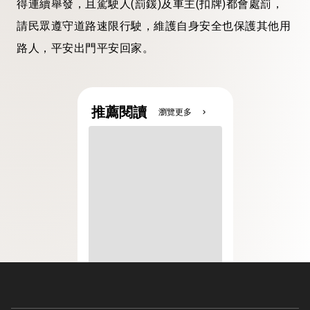
得連續舉發，且駕駛人(罰鍰)及車主(扣牌)都會處罰，
請民眾遵守道路速限行駛，維護自身安全也保護其他用
路人，平安出門平安回家。
推薦閱讀
瀏覽更多
chevron_right