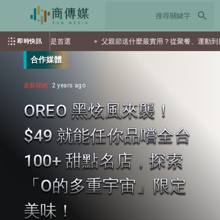
search
檔ETF會是首選
父親節送什麼最實用？從聚餐、運動到日常營養
即時快訊
合作媒體
是新聞網
2 years ago
OREO 黑炫風來襲！
$49 就能任你品嚐全台
100+ 甜點名店，探索
「O的多重宇宙」限定
美味！