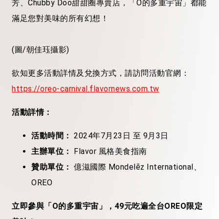
芳、Chubby Doo甜甜圈專賣店，「O的多重宇宙」都能
滿足您對美味的所有幻想！
(圖/朝佳珏攝影)
欲知更多活動詳情及兌換方式，請訪問活動官網：
https://oreo-carnival.flavornews.com.tw
活動詳情：
活動時間：
2024年7月23日 至 9月3日
主辦單位：
Flavor 風格美食指南
贊助單位：
億滋國際 Mondelēz International、
OREO
立即參與「O的多重宇宙」，49元吃遍全台OREO限定