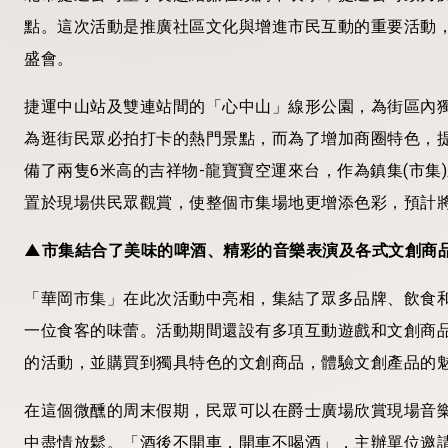
點。這次活動是推廣社區文化與增進市民互動的重要活動
盛會。
捷運中山站及雙連站間的「心中山」線形公園，為街區內
為逛街民眾必拍打卡的熱門景點，而為了增加商圈特色，提供民
備了兩隻6米高的吉祥物-龍寶寶空運來台，作為鎮集(市
置於現場供民眾觀賞，使整個市集場地更增添色彩，預計
▲市集結合了美味的啤酒、精彩的音樂表演及各式文創商品
「華岡市集」在此次活動中亮相，集結了眾多品牌、飲食
一位食客的味蕾。活動期間還設有多項互動遊戲和文創商
的活動，並購買到獨具特色的文創商品，體驗文創產品的
在這個微醺的周末假期，民眾可以在爵士廣場欣賞現場音
中盡情放鬆。「酒後不開車，開車不喝酒」，主辦單位邀