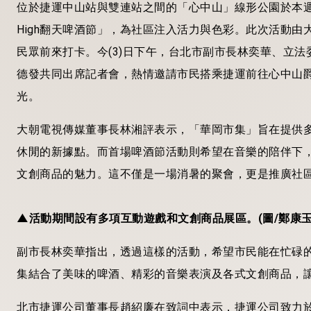
位於捷運中山站與雙連站之間的「心中山」線形公園於本
High翻天啤酒節」，為社區注入活力與色彩。此次活動
民眾前來打卡。今(3)日下午，台北市副市長林奕華、立
德發共同出席記者會，熱情邀請市民搭乘捷運前往心中山
光。
大朝電視傳媒董事長林湘評表示，「華岡市集」旨在提供
休閒的新據點。而首場啤酒節活動則希望在音樂的陪伴下
文創商品的魅力。這不僅是一場消暑的聚會，更是推廣社
▲活動期間設有多項互動遊戲和文創商品展區。(圖/鄭康玉
副市長林奕華指出，透過這樣的活動，希望市民能在忙碌
集結合了美味的啤酒、精彩的音樂表演及各式文創商品，
北市捷運公司董事長趙紹廉在致詞中表示，捷運公司致力