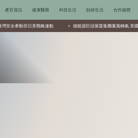
產官資訊
健康醫療
科技生活
財經生活
合作媒體
動菲日美戰略連動
德能源巨頭萊茵集團棄風轉氣 美國政府付 12.