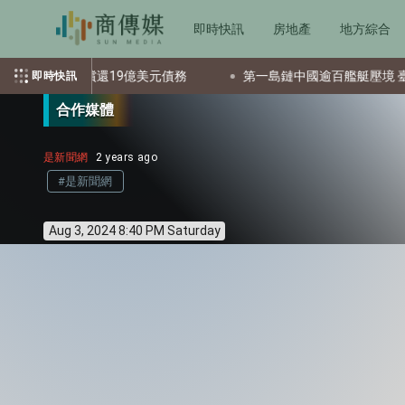
即時快訊
房地產
地方綜合
流助償還19億美元債務
第一島鏈中國逾百艦艇壓境 臺灣安全牽
即時快訊
合作媒體
是新聞網
2 years ago
#是新聞網
Aug 3, 2024 8:40 PM Saturday