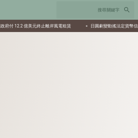
search
2 億美元終止離岸風電租賃
日圓劇變動搖法定貨幣信任 投資人