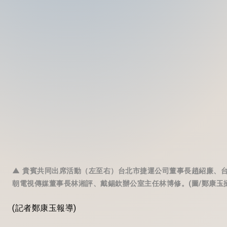
▲ 貴賓共同出席活動（左至右）台北市捷運公司董事長趙紹廉、
朝電視傳媒董事長林湘評、戴錫欽辦公室主任林博修。(圖/鄭康玉攝
(
記者
鄭康
玉報導
)