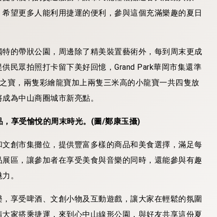
，希望更多人能利用捷運的便利，參與這個充滿樂趣的夏日
獨特的帶狀公園，周邊除了精美裝置藝術外，每到周末更成
眾拍照打卡留下美好回憶，Grand Park華岡市集還準
集)之寶，兩隻彩繪龍寶加上兩隻三米高的小龍寶一共四隻放
將成為中山商圈城市新亮點。
，享受愉悅的周末時光。(圖/鄭康玉攝)
和文創市集攤位，提供豐富多樣的商品和美食選擇，滿足每
品展區，讓參加者在享受美食與音樂的同時，還能參與有趣
魅力。
樂，享受啤酒、文創小物及互動遊戲，讓大家在輕鬆的氛圍
請大家搭乘捷運，來到心中山線形公園，與好友共享這份夏