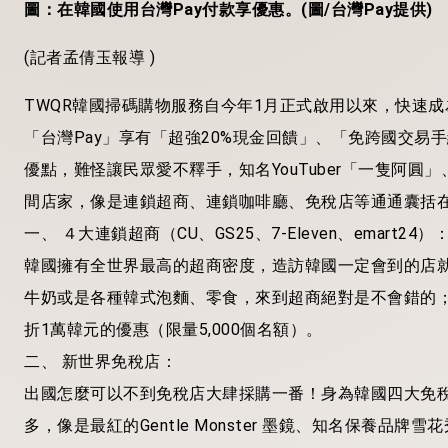
圖：在韓國使用台灣Pay付款享優惠。(圖/台灣Pay提供)
(
記者孟倩玉報導
)
TWQR韓國掃碼購物服務自今年1月正式啟用以來，快速
「台灣Pay」享有「超強20%現金回饋」、「免跨國交
優點，難怪讓民眾愛不釋手，知名YouTuber「一隻阿圓
間店家，像是連鎖超商、連鎖咖啡廳、免稅店等通通囊括
一、 ４大連鎖超商（CU、GS25、7-Eleven、emart24）
韓國擁有全世界最高的超商密度，造訪韓國一定會到的店
牛奶或是各種韓式泡麵、零食，來到超商絕對是不會錯的；今年
折1萬韓元的優惠（限量5,000個名額）。
二、 新世界免稅店：
出國怎麼可以不到免稅店大肆採購一番！身為韓國四大免
多，像是最紅的Gentle Monster 墨鏡、知名保養