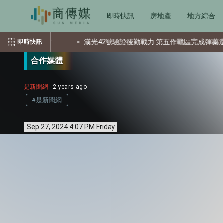
即時快訊
房地產
地方綜合
個資？
漢光42號驗證後勤戰力 第五作戰區完成彈藥還屯整備
即時快訊
合作媒體
是新聞網
2 years ago
#是新聞網
Sep 27, 2024 4:07 PM Friday