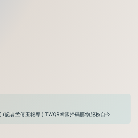
 (記者孟倩玉報導 ) TWQR韓國掃碼購物服務自今