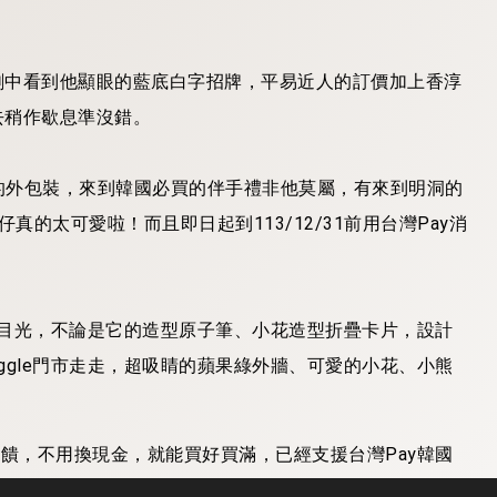
在各韓劇中看到他顯眼的藍底白字招牌，平易近人的訂價加上香淳
進去稍作歇息準沒錯。
的外包裝，來到韓國必買的伴手禮非他莫屬，有來到明洞的
的太可愛啦！而且即日起到113/12/31前用台灣Pay消
引民眾目光，不論是它的造型原子筆、小花造型折疊卡片，設計
iggle門市走走，超吸睛的蘋果綠外牆、可愛的小花、小熊
回饋，不用換現金，就能買好買滿，已經支援台灣Pay韓國
、第一銀行、華南銀行、彰化銀行、上海銀行、高雄銀行、