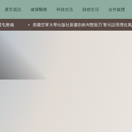
產官資訊
健康醫療
科技生活
財經生活
合作媒體
美國空軍大學出版社新書剖析AI雙面刃 警示誤用潛在風險