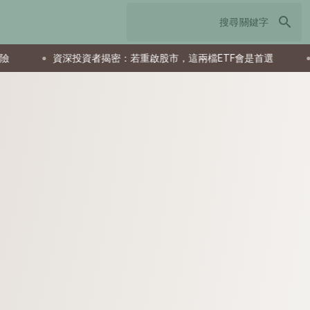
search
資深投資者揭密：若重啟股市，這兩檔ETF會是首選
父親節送