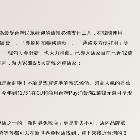
成為最受台灣民眾歡迎的旅韓必備支付工具，在韓國使用
易手續費」、「即刷即扣帳務清晰」、「通路多方便好用」等
」、「韓勾ㄟ金針菇」也大力推薦。已導入店家目前已近12萬
在內，幫大家盤點5大訪韓必買店家：
：
就是超商啦！不論是想買道地的韓式燒酒、超高人氣的香蕉
到12/31在CU超商用台灣Pay消費滿2萬韓元還可享現
稅店之一的「新世界免稅店」更是非去不可，店內品牌眾
品牌雪花秀等等都可以在新世界免稅店找到，買下來接近台灣的６