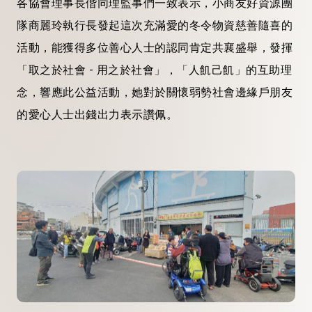
各協會理事長偕同理監事們一致表示，小商友好資源團
隊商麗玲執行長發起這次充滿愛的冬令物資慈善隨喜的
活動，能獲得多位善心人士的認同肯定共襄盛舉，發揮
「取之於社會 - 用之於社會」，「人飢己飢」的互助理
念，響應此公益活動，她對於關懷弱勢社會邊緣戶朋友
的愛心人士出錢出力表示讚佩。