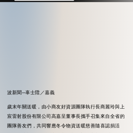
波新聞─辜士陞／嘉義
歲末年關送暖，由小商友好資源團隊執行長商麗玲與上
宸雷射股份有限公司高嘉呈董事長攜手召集來自全省的
團隊善友們，共同響應冬令物資送暖慈善隨喜認捐活