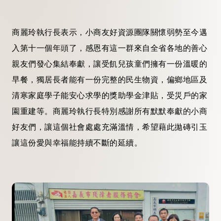
商麗玲執行長表示，小商友好資源團隊關懷弱勢至今邁
入第十一個年頭了，感恩有這一群來自全省各地的善心
親友們發心集結奉獻，讓受飢兒孩童們擁有一份溫暖的
早餐，獨居長者能有一份完整的民生物資，偏鄉地區及
清寒家庭學子能安心求學的獎助學金津貼，受災戶的家
園重建等。商麗玲執行長特別感謝所有默默奉獻的小商
好友們，讓這個社會處處充滿溫情，希望藉此拋磚引玉
讓這份愛與幸福能持續不斷的延續。