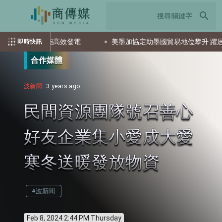
search
速區也能高效發電
美墨加協定助墨國貿易地位攀升 躍居美國科
即時快訊
合作媒體
波新聞
3 years ago
民間資源團隊號召善心
好友企業集小愛成大愛
寒冬送暖發放物資
#波新聞
Feb 8, 2024 2:44 PM Thursday