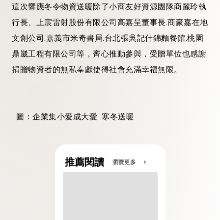
這次響應冬令物資送暖除了小商友好資源團隊商麗玲執
行長、上宸雷射股份有限公司高嘉呈董事長.商豪嘉在地
文創公司.嘉義市米奇書局.台北張吳記什錦麵餐館.桃園
鼎崴工程有限公司等，齊心推動參與，受贈單位也感謝
捐贈物資者的無私奉獻使得社會充滿幸福無限。
圖：企業集小愛成大愛 寒冬送暖
推薦閱讀
瀏覽更多
chevron_right