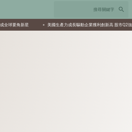
search
角新星
美國生產力成長驅動企業獲利創新高 股市Q2強勁反彈