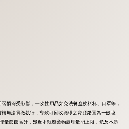
習慣深受影響，一次性用品如免洗餐盒飲料杯、口罩等，
措施無法貫徹執行，導致可回收循環之資源錯置為一般垃
處理量節節高升，幾近本縣廢棄物處理量能上限，危及本縣