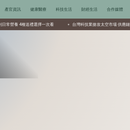
產官資訊
健康醫療
科技生活
財經生活
合作媒體
 4種送禮選擇一次看
台灣科技業搶攻太空市場 供應鏈成全球要