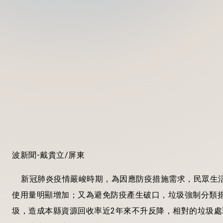
波新聞-戴貴立/屏東
新冠肺炎疫情嚴峻時期，為因應防疫措施需求，民眾生活
使用量明顯增加；又為避免防疫產生破口，垃圾強制分類
圾，造成本縣資源回收率近2年來不升反降，相對的垃圾