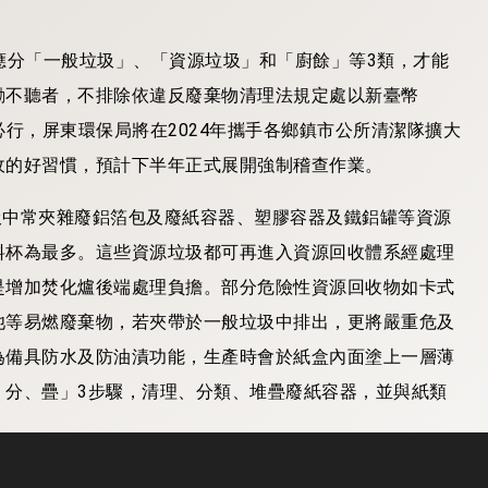
分「一般垃圾」、「資源垃圾」和「廚餘」等3類，才能
勸不聽者，不排除依違反廢棄物清理法規定處以新臺幣
在必行，屏東環保局將在2024年攜手各鄉鎮市公所清潔隊擴大
收的好習慣，預計下半年正式展開強制稽查作業。
中常夾雜廢鋁箔包及廢紙容器、塑膠容器及鐵鋁罐等資源
料杯為最多。這些資源垃圾都可再進入資源回收體系經處理
是增加焚化爐後端處理負擔。部分危險性資源回收物如卡式
池等易燃廢棄物，若夾帶於一般垃圾中排出，更將嚴重危及
為備具防水及防油漬功能，生產時會於紙盒內面塗上一層薄
、分、疊」3步驟，清理、分類、堆疊廢紙容器，並與紙類
起力行淨零綠生活，愛護環境從生活中減少一次性產品之