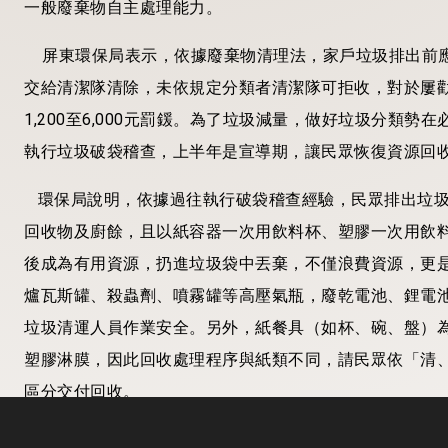
一般廢棄物自主處理能力。
屏東環保局表示，依據廢棄物清理法，家戶垃圾排出前應
交給清潔隊清除，未依規定分類者清潔隊可拒收，對於屢
1,200至6,000元罰鍰。為了垃圾減量，做好垃圾分類勢
執行垃圾破袋稽查，上半年是宣導期，讓民眾恢復資源回
環保局說明，依據過往執行破袋稽查經驗，民眾排出垃圾
回收物及廚餘，且以紙容器一次用飲料杯、塑膠一次用飲
後成為有用資源，扔進垃圾袋中丟棄，不僅浪費資源，更
爐瓦斯罐、殺蟲劑、噴霧罐等高壓氣瓶，廢乾電池、鋰電
垃圾清運人員作業安全。另外，紙餐具（如杯、碗、盤）
塑膠淋膜，因此回收處理程序與紙類不同，請民眾依「清
區分交付回收。
為守護國境之南好山好水好風景，縣長周春米邀請縣民一