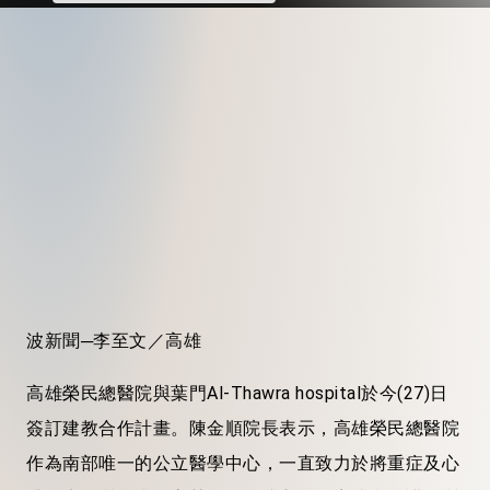
波新聞─李至文／高雄
高雄榮民總醫院與葉門Al-Thawra hospital於今(27)日
簽訂建教合作計畫。陳金順院長表示，高雄榮民總醫院
作為南部唯一的公立醫學中心，一直致力於將重症及心