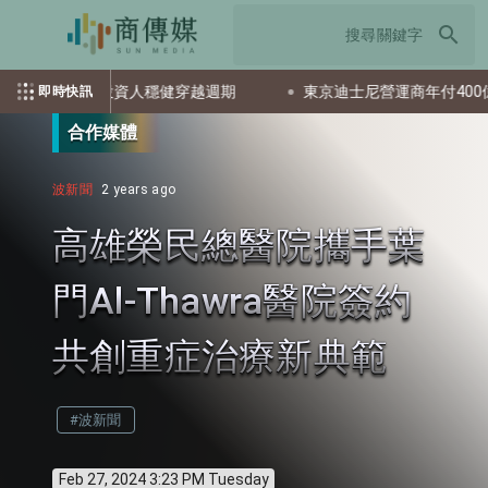
search
跑贏多數同業 助投資人穩健穿越週期
東京迪士尼營運商年付400億日圓授
即時快訊
合作媒體
波新聞
2 years ago
高雄榮民總醫院攜手葉
門Al-Thawra醫院簽約
共創重症治療新典範
#波新聞
Feb 27, 2024 3:23 PM Tuesday