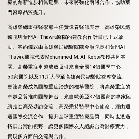
療的創新進步相當驚艷，未來將強化兩邊合作，協助葉
門醫療品質提升。
高雄榮總重症醫學部主任黃偉春醫師表示，高雄榮民總
醫院與葉門Al-Thawra醫院的建教合作計畫已正式啟
動。簽約儀式由高雄榮民總醫院陳金順院長和葉門Al-
Thawra醫院代表Mohammed M. AI-Kebsi教授共同簽
署。高榮重症卓越成效吸引來自全國14個醫學中心、
50家醫院以及11所大學至高雄榮民總醫院觀摩交流。
更讓高榮成為國際重症治療的標竿醫院，將高榮重症的
卓越品質推向國際舞台，來自歐美亞32個國家的專家陸
續走進高榮參訪交流，高榮秉持醫學中心使命，經由通
過國際交流合作，提升全球重症醫療品質，同時也透過
拓展台灣的視野，讓更多國際友人認識台灣醫療實力，
實現多方面的交流與合作。