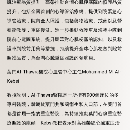
臟治療品質提升，高榮推動台灣心肌梗塞院內照護品質
提升，包括全國首創的心導管治療網，提供到院緊急心
導管治療，院內全人照護，包括藥物治療、戒菸以及營
養衛教等，重症復健。進一步推動救護車及海鷗中隊到
院前心電圖系統、提升民眾對心肌梗塞的認知、以及救
護車到院前用藥等措施，持續提升全球心肌梗塞到院前
照護品質，為台灣心臟重症照護的領航員。
葉門Al-Thawra醫院心血管中心主任Mohammed M. AI-
Kebsi
教授說明，Al-Thawra醫院是一所擁有900個床位的多
專科醫院，隸屬於葉門共和國衛生和人口部，在葉門首
都是首屈一指的重症醫院，為持續推動葉門心臟重症醫
療照護的龍頭，Kebsi教授表示對高雄榮總心臟重症治