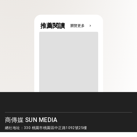
推薦閱讀
瀏覽更多
chevron_right
商傳媒 SUN MEDIA
總社地址：330 桃園市桃園區中正路1092號25樓
客服信箱：
sunmedia1010@gmail.com