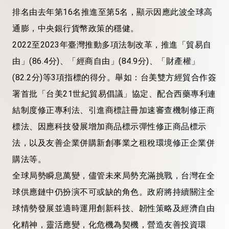
排名由去年第16名推進至第5名，顯示因應此波全球高
通膨，中央銀行貨幣政策的穩健。
2022至2023年臺灣推動多項法制改革，推進「貿易自
由」(86.4分)、「經商自由」(84.9分)、「財產權」
(82.2分)等3項指標的得分。舉如：台美雙方經貿合作簽
署首批「台美21世紀貿易倡議」協定、配合西藥專利連
結制度修正專利法、引進商標註冊加速審查機制修正商
標法、因應科技發展增加商品標示彈性修正商品標示
法，以及友善企業併購新創事業之租稅環境修正企業併
購法等。
全球局勢瞬息萬變，儘管未來局勢充滿挑戰，台灣在全
球供應鏈中仍扮演不可或缺的角色。政府將持續關注全
球情勢發展並適時運用創新科技、韌性策略及經濟自由
化精神，靈活應變，化危機為契機，營造友善投資環