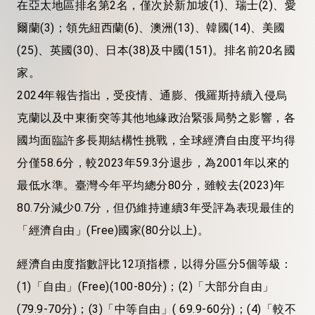
在亞太地區排名第2名，僅次於新加坡(1)、瑞士(2)、愛
爾蘭(3)；領先紐西蘭(6)、澳洲(13)、韓國(14)、美國
(25)、英國(30)、日本(38)及中國(151)。排名前20名國
家。
2024年報告指出，受疫情、通膨、俄羅斯持續入侵烏
克蘭以及中東衝突等其他地緣政治緊張局勢之影響，各
國均面臨許多長期結構性挑戰，全球經濟自由度平均得
分僅58.6分，較2023年59.3分退步，為2001年以來的
最低水準。臺灣今年平均總分80分，雖較去(2023)年
80.7分減少0.7分，但仍維持連續3年受評為表現最佳的
「經濟自由」(Free)國家(80分以上)。
經濟自由度指數評比12項指標，以得分區分5個等級：
(1)「自由」(Free)(100-80分)；(2)「大部分自由」
(79.9-70分)；(3)「中等自由」( 69.9-60分)；(4)「較不