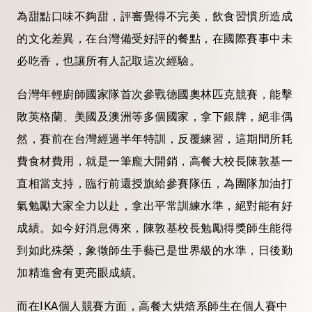
為甜點口味不夠甜，評審覺得不完美，飲食習慣所造成
的文化差異，在台灣備受好評的餐點，在國際賽事中未
必吃香，也讓所有人記取這次經驗。
台灣年輕廚師國家隊首次參戰德國奧林匹克競賽，能擊
敗英格蘭、美國及澳洲等多個國家，拿下銀牌，絕非偶
然，賽前在台灣經過半年特訓，反覆練習，這期間所耗
費食材費用，就是一筆龐大開銷，高餐大校長陳敦基一
直相當支持，臨行前還授旗給參賽隊伍，為團隊加油打
氣勉勵大家全力以赴，拿出平常訓練水準，絕對能有好
成績。如今好消息傳來，陳敦基校長勉勵得獎師生能得
到如此殊榮，象徵師生手藝已是世界級的水準，日後勤
加精進會有更亮眼成績。
而在IKA個人競賽方面，高餐大烘焙系師生在個人賽中