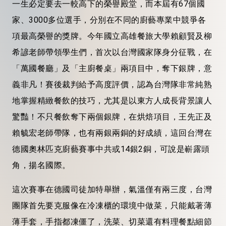
一生必定要去一較高下的榮譽殿堂，而本屆有67個國
家、3000多位選手，分別在不同的廚藝專業中競爭各
項最高榮譽的獎牌。今年國立高雄餐旅大學賴顧賢及柳
希諺老師帶領學生們，首次以台灣國家隊身分征戰，在
「萬國餐廳」及「主廚餐桌」兩項目中，奪下銀牌，意
義非凡！賽後裁判給予高度評價，認為台灣隊非常純熟
地掌握精緻餐飲的技巧，尤其是以東方人成長背景讓人
驚豔！不只餐飲奪下兩個銀牌，在烘焙項目，王先正及
賴毓宏老師帶隊，也有兩銀兩銅的好成績，這回台灣在
德國奧林匹克廚藝賽事中共或14銀2銅，可說是嶄露頭
角，揚名國際。
這次賽事在德國司徒加特舉辦，氣溫僅有兩三度，台灣
團隊首先要克服像在冷凍櫃的環境中做菜，只能戴著薄
薄手套，手指都凍僵了，洗菜、切菜還有料理餐點細節