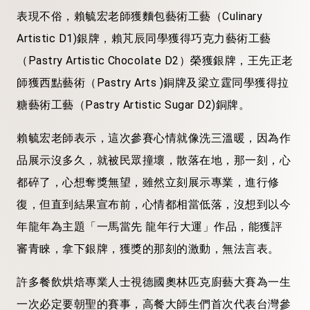
表現不俗，賴毓宏老師獲麵包藝術工藝（Culinary
Artistic D1)銀牌，賴芃辰同學獲得巧克力藝術工藝
（Pastry Artistic Chocolate D2）榮獲銀牌，王先正老
師獲西點藝術（Pastry Arts )銅牌及梁立霆同學獲得拉
糖藝術工藝（Pastry Artistic Sugar D2)銅牌。
賴毓宏老師表示，這次參賽心情就像洗三溫暖，因為作
品展示沒多久，就被民眾撞壞，散落在地，那一刻，心
都碎了，心想奪獎無望，雖然立刻展示專業，進行修
復，但直到結果宣布前，心情都相當低落，沒想到以今
年龍年為主題「一馬當先 龍年行大運」作品，能獲評
審青睞，拿下銀牌，獲獎的那刻的激動，無法言表。
許多餐飲烘焙專業人士視德國奧林匹克廚藝大賽為一生
一次必定要朝聖的賽事，高餐大師生們首次代表台灣參