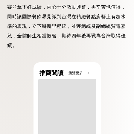
賽並拿下好成績，內心十分激動興奮，再辛苦也值得，
同時讓國際餐飲界見識到台灣在精緻餐點廚藝上有超水
準的表現，立下嶄新里程碑，並獲總統及副總統賀電嘉
勉，全體師生相當振奮，期待四年後再戰為台灣取得佳
績。
推薦閱讀
瀏覽更多
chevron_right