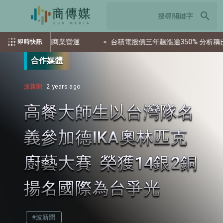
search
美國首例商業營運
台積電股價三年飆漲逾350% 分析稱已充分反
即時快訊
合作媒體
波新聞
2 years ago
高餐大師生以台灣隊名
義參加德IKA奧林匹克
廚藝大賽 榮獲14銀2銅
揚名國際為台爭光
#波新聞