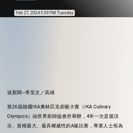
Feb 27, 2024 5:59 PM Tuesday
波新聞─李至文／高雄
第26屆德國IKA奧林匹克廚藝大賽（IKA Culinary
Olympics）由世界廚師協會所舉辦，4年一次是最頂
尖、規模最大、最具權威性的A級比賽，專業人士視為