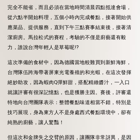
完全不能省，而且必須在當地時間清晨四點抵達會場，
從六點半開始料理，五個小時內完成餐點，接著開始供
應菜品、提供服務，直到下午三點賽事結束後，接著清
潔廚房。馬拉松式的賽程，考驗的不僅是廚藝還有毅
力，誰說台灣年輕人是草莓呢!?
這次準備的食材中，因為德國當地較難買到新鮮海鮮，
台灣隊伍跨海帶著屏東光電養殖的和光蝦，在這次發揮
絕妙助攻，因為蝦肉Q彈鮮甜，搭配精緻醬汁，一入口
就讓評審有很深記憶點，也是獲勝主因。賽後，評審還
特地向台灣團隊表示：整體餐點味道相當不錯，特別是
技巧展現，身為東方人不是身處西式餐點環境中，卻有
純熟的廚藝，讓人驚豔！
但這次和金牌失之交臂的原因，讓團隊非常訝異，是因