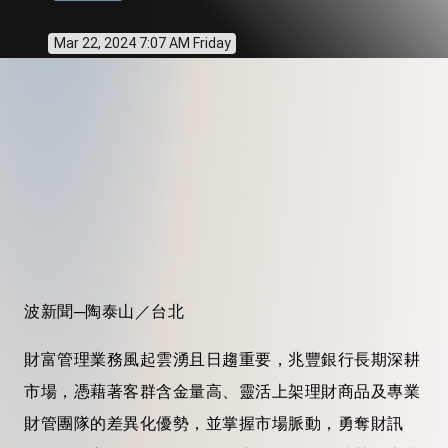
Mar 22, 2024 7:07 AM Friday
波新聞─陶泰山／台北
財富管理業務風起雲湧且日趨重要，兆豐銀行長期深耕
市場，憑藉著客群含金量高、靈活上架理財商品及專業
財管團隊的差異化優勢，並掌握市場脈動，勇奪財訊