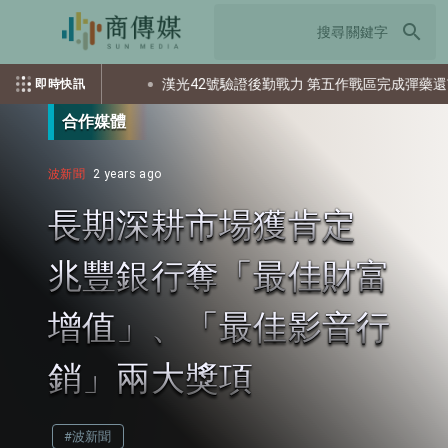
search
多少個資？
漢光42號驗證後勤戰力 第五作戰區完成彈藥還屯整備
即時快訊
合作媒體
波新聞
2 years ago
長期深耕市場獲肯定
兆豐銀行奪「最佳財富
增值」、「最佳影音行
銷」兩大獎項
#波新聞