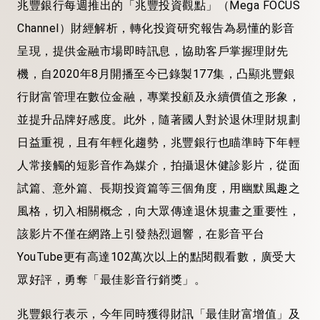
兆豐銀行每週推出的「兆豐投資觀點」（Mega FOCUS
Channel）財經解析，轉化投資研究報告為易懂的影音
呈現，提供金融市場即時訊息，協助客戶掌握理財先
機，自2020年8月開播至今已錄製177集，凸顯兆豐銀
行財富管理在數位金融，專業投顧及永續價值之形象，
並提升品牌好感度。此外，隨著國人對於退休理財規劃
日益重視，且有年輕化趨勢，兆豐銀行也瞄準時下年輕
人常接觸的短影音作為媒介，拍攝退休健診影片，從面
試篇、意外篇、長期投資篇等三個角度，用幽默風趣之
風格，切入相關概念，向大眾傳達退休規畫之重要性，
該影片不僅在網路上引發熱烈迴響，在影音平台
YouTube更有高達102萬次以上的點閱觀看數，廣受大
眾好評，勇奪「最佳影音行銷獎」。
兆豐銀行表示，今年同時獲得財訊「最佳財富增值」及