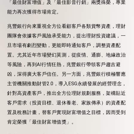
「最佳財富增值」及「最佳影音行銷」兩獎殊榮，專業
能力再次獲得市場肯定。
兆豐銀行向來重視全方位看顧客戶各類貨幣資產，理財
團隊會依據客戶風險承受能力，提出理財投資建議，一
旦市場有劇烈變動，更能即時通知客戶，調整資產配
置。尤其近年市場變幻莫測，從疫情、通膨、地緣政治
等風險，再到AI行情狂熱，兆豐銀行帶領客戶趨吉避
凶，深得廣大客戶信任。另一方面，兆豐銀行積極響應
主管機關推動財管2.0，導入ESG永續發展的經營理念，
針對高資產客戶，推出全方位理財規劃服務，架構貼近
客戶需求（投資目標、退休養老、家族傳承）的資產配
置及稅務計畫，替客戶實現財富增值之目標，因而受到
肯定榮獲「最佳財富增值獎」。