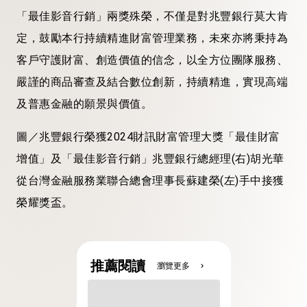
「最佳影音行銷」兩獎殊榮，不僅是對兆豐銀行莫大肯
定，鼓勵本行持續精進財富管理業務，未來亦將秉持為
客戶守護財富、創造價值的信念，以全方位團隊服務、
嚴謹的商品審查及結合數位創新，持續精進，實現高端
及普惠金融的願景與價值。
圖／兆豐銀行榮獲2024財訊財富管理大獎「最佳財富
增值」及「最佳影音行銷」兆豐銀行總經理(右)胡光華
從台灣金融服務業聯合總會理事長蘇建榮(左)手中接獲
榮耀獎盃。
推薦閱讀
瀏覽更多
chevron_right