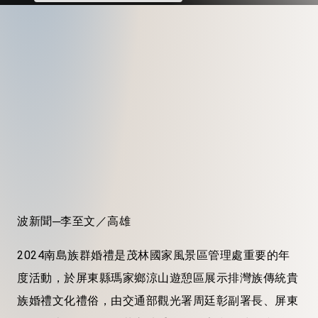
波新聞─李至文／高雄
2024南島族群婚禮是茂林國家風景區管理處重要的年
度活動，於屏東縣瑪家鄉涼山遊憩區展示排灣族傳統貴
族婚禮文化禮俗，由交通部觀光署周廷彰副署長、屏東