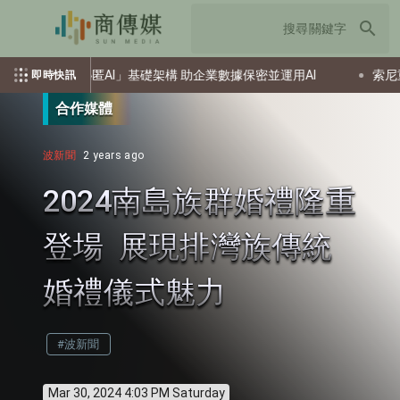
search
本啟動「秘匿AI」基礎架構 助企業數據保密並運用AI
索尼重返榮
即時快訊
合作媒體
波新聞
2 years ago
2024南島族群婚禮隆重
登場 展現排灣族傳統
婚禮儀式魅力
#波新聞
Mar 30, 2024 4:03 PM Saturday