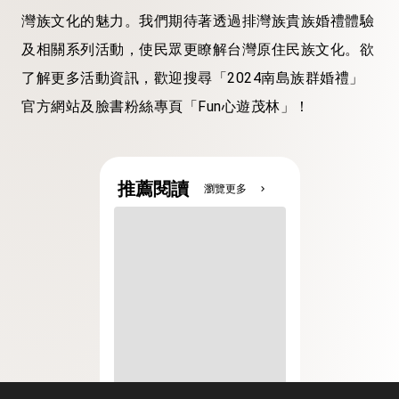
灣族文化的魅力。我們期待著透過排灣族貴族婚禮體驗
及相關系列活動，使民眾更瞭解台灣原住民族文化。欲
了解更多活動資訊，歡迎搜尋「2024南島族群婚禮」
官方網站及臉書粉絲專頁「Fun心遊茂林」！
推薦閱讀
瀏覽更多
chevron_right