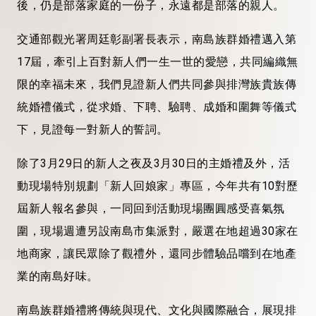
後，仍是部落家庭的一份子，永遠都是部落的親人。
交通部觀光署周廷彰副署長表示，南島族群婚禮邁入第
17屆，牽引上百對新人們一生一世的愛戀，共同編織無
限的幸福未來，我們見證新人們共同參與排灣族貴族傳
統婚禮儀式，從求婚、下聘、驗聘、成婚和圍舞等儀式
下，見證每一對新人的誓詞。
除了3月29日的新人之夜及3月30日的主婚禮及外，活
動現場特別規劃「新人回娘家」專區，今年共有10對歷
屆新人報名參與，一同回到活動現場團圓感受喜氣氛
圍，現場週遭另設南島市集派對，嚴選在地超過30家在
地商家，讓民眾除了觀禮外，還同步體驗品嚐到在地產
業的南島好味。
南島族群婚禮將傳統與現代、文化與國際融合，展現排