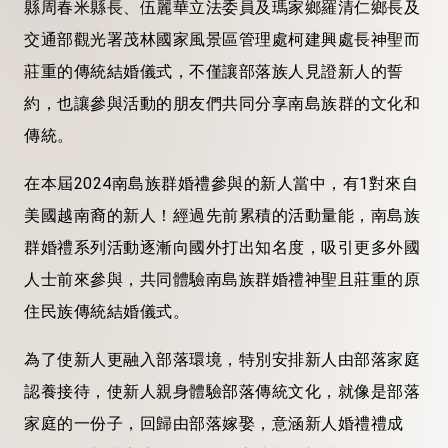
縣周春米縣長、伍麗華立法委員及瑪家鄉羅清仁鄉長及
交通部觀光署茂林國家風景區管理處柯建興處長神聖而
莊重的傳統結婚儀式，不僅讓部落族人見證新人的誓
約，也讓參與活動的朋友們共同分享南島族群的文化和
傳統。
在本屆2024南島族群婚禮參與的新人當中，有1對來自
美國越南裔的新人！經過先前累積的活動量能，南島族
群婚禮系列活動逐漸向國外打出知名度，吸引更多外國
人士前來參與，共同體驗南島族群婚禮神聖且莊重的原
住民族傳統結婚儀式。
為了使新人更融入部落環境，特別安排新人由部落家庭
認養接待，使新人親身體驗部落傳統文化，就像是部落
家庭的一份子，回歸由部落嫁娶，意涵新人婚禮禮成