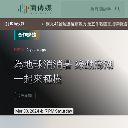
search
出多少個資？
漢光42號驗證後勤戰力 第五作戰區完成彈藥還屯整
即時快訊
合作媒體
波新聞
2 years ago
為地球消消暑 綠動澎湖
一起來種樹
#波新聞
Mar 30, 2024 4:17 PM Saturday