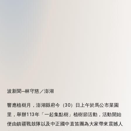
波新聞─林守慈／澎湖
響應植樹月，澎湖縣府今（30）日上午於馬公市菜園
里，舉辦113年「一起集點樹」植樹節活動，活動開始
便由鎮疆戰鼓隊以及中正國中直笛團為大家帶來震撼人