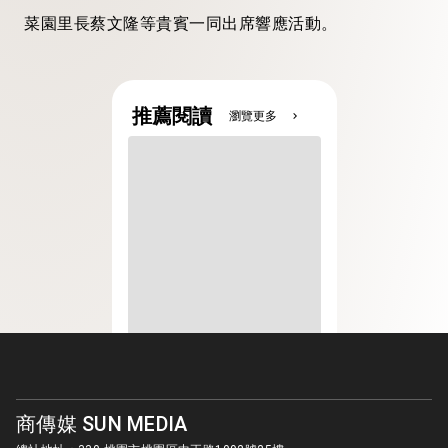
菜園里長蔡文隆等貴賓一同出席響應活動。
推薦閱讀
瀏覽更多
chevron_right
商傳媒 SUN MEDIA