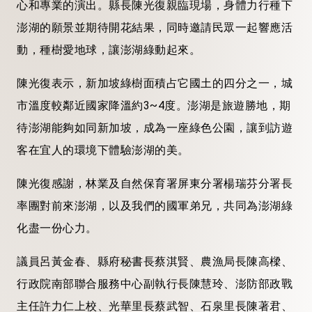
心和專業的演出。縣長陳光復親臨現場，身體力行種下
澎湖的願景並期待開花結果，同時邀請民眾一起響應活
動，種樹愛地球，讓澎湖綠動起來。
陳光復表示，新加坡綠樹面積占它國土的四分之一，城
市溫度較鄰近國家降溫約3~4度。澎湖是旅遊勝地，期
待澎湖能夠如同新加坡，成為一座綠色公園，讓到訪遊
客在宜人的環境下體驗澎湖的美。
陳光復感謝，林業及自然保育署屏東分署楊瑞芬分署長
率團對前來澎湖，以及我們的國軍弟兄，共同為澎湖綠
化盡一份心力。
議員呂黃金春、縣府秘書長蔡淇賢、農漁局長陳高樑、
行政院南部聯合服務中心副執行長陳慧玲、澎防部政戰
主任許力仁上校、光華里長蔡武智、石泉里長陳著君、