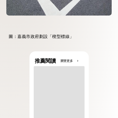
圖：嘉義市政府劃設「楔型標線」
推薦閱讀
瀏覽更多
chevron_right