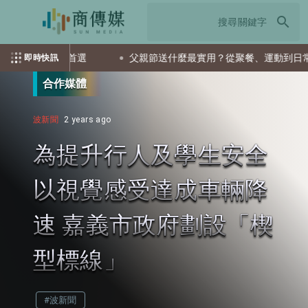
search
TF會是首選
父親節送什麼最實用？從聚餐、運動到日常營養 
即時快訊
合作媒體
波新聞
2 years ago
為提升行人及學生安全
以視覺感受達成車輛降
速 嘉義市政府劃設「楔
型標線」
#波新聞