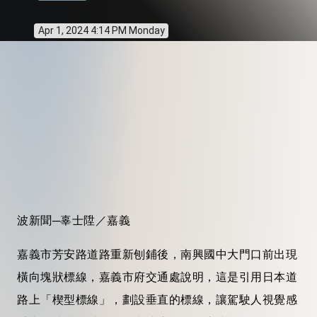
Apr 1, 2024 4:14 PM Monday
波新聞─辜士陞／嘉義
嘉義市芳安路道路重新刨鋪後，南興國中大門口前出現
橫向塊狀標線，嘉義市府交通處說明，這是引用日本道
路上「楔型標線」，劃設垂直的標線，讓駕駛人視覺感