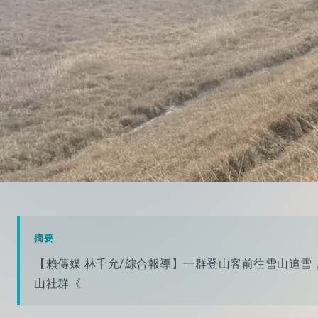
摘要
【賴傳媒 林千允/綜合報導】一群登山客前往雪山追雪
山社群《