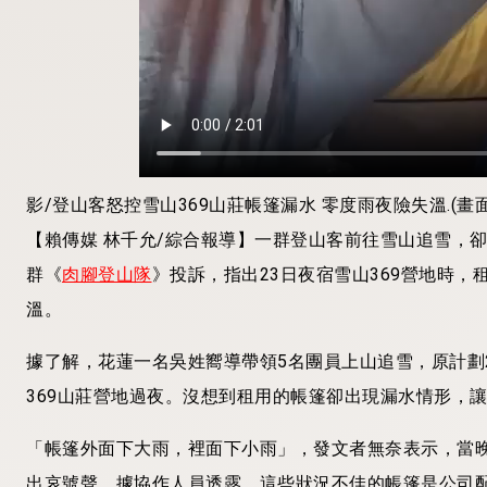
影/登山客怒控雪山369山莊帳篷漏水 零度雨夜險失溫.(畫面
【賴傳媒 林千允/綜合報導】一群登山客前往雪山追雪，
群《
肉腳登山隊
》投訴，指出23日夜宿雪山369營地時
溫。
據了解，花蓮一名吳姓嚮導帶領5名團員上山追雪，原計劃
369山莊營地過夜。沒想到租用的帳篷卻出現漏水情形，
「帳篷外面下大雨，裡面下小雨」，發文者無奈表示，當
出哀號聲。據協作人員透露，這些狀況不佳的帳篷是公司