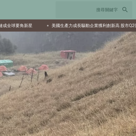
search
美國生產力成長驅動企業獲利創新高 股市Q2強勁反彈