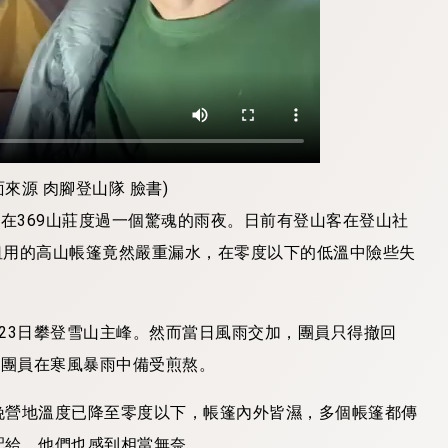
來源 肉腳登山隊 臉書)
卻在369山莊度過一個驚魂的雨夜。日前有登山客在登山社
，租用的高山帳篷竟然嚴重漏水，在零度以下的低溫中險些失
23日攀登雪山主峰。然而當日風雨交加，團員只得撤回
讓團員在寒風暴雨中備受煎熬。
晚營地溫度已降至零度以下，帳篷內外皆濕，多個帳篷都傳
配給，他們也感到相當無奈。