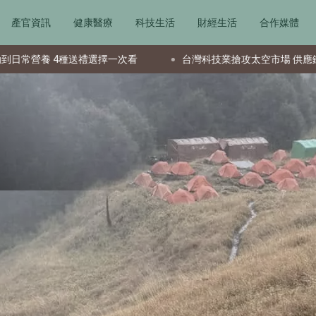
產官資訊
健康醫療
科技生活
財經生活
合作媒體
禮選擇一次看
台灣科技業搶攻太空市場 供應鏈成全球要角新星