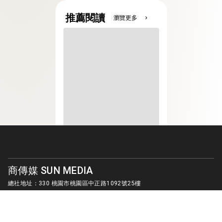
推薦閱讀
瀏覽更多
chevron_right
商傳媒 SUN MEDIA
總社地址：330 桃園市桃園區中正路1092號25樓
客服信箱：
sunmedia1010@gmail.com
© SUN MEDIA CREATIVE LIMITED. ALL RIGHTS RESERVED.