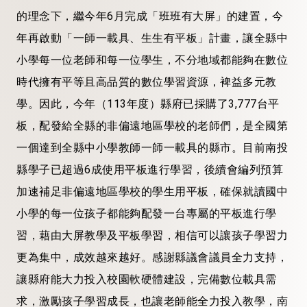
的理念下，繼今年6月完成「班班有大屏」的建置，今
年再啟動「一師一載具、生生有平板」計畫，讓全縣中
小學每一位老師和每一位學生，不分地域都能夠在數位
時代擁有平等且高品質的數位學習資源，裨益多元教
學。因此，今年（113年度）縣府已採購了3,777台平
板，配發給全縣的非偏遠地區學校的老師們，是全國第
一個達到全縣中小學教師一師一載具的縣市。目前南投
縣學子已超過6成使用平板進行學習，後續會編列預算
加速補足非偏遠地區學校的學生用平板，確保就讀國中
小學的每一位孩子都能夠配發一台專屬的平板進行學
習，藉由大屏教學及平板學習，相信可以讓孩子學習力
更為集中，成效越來越好。感謝縣議會議員全力支持，
讓縣府能大力投入校園軟硬體建設，完備數位載具需
求，激勵孩子學習成長，也讓老師能全力投入教學，南