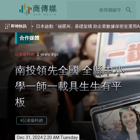
search
日本啟動「秘匿AI」基礎架構 助企業數據保密並運用AI
索
即時快訊
合作媒體
記者爆料網
2 years ago
南投領先全國 全縣中小
學一師一載具生生有平
板
#記者爆料網
Dec 31, 2024 2:20 AM Tuesday