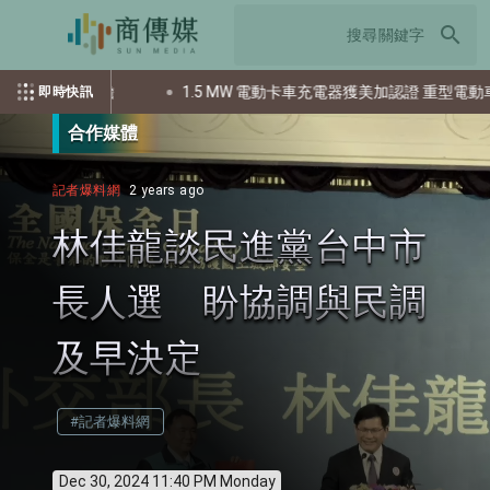
search
費者負擔
1.5 MW 電動卡車充電器獲美加認證 重型電動車普及
即時快訊
合作媒體
記者爆料網
2 years ago
林佳龍談民進黨台中市
長人選 盼協調與民調
及早決定
#記者爆料網
Dec 30, 2024 11:40 PM Monday