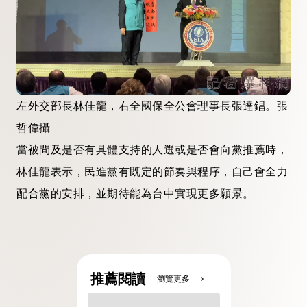
左外交部長林佳龍，右全國保全公會理事長張達錩。張
哲偉攝
當被問及是否有具體支持的人選或是否會向黨推薦時，
林佳龍表示，民進黨有既定的節奏與程序，自己會全力
配合黨的安排，並期待能為台中實現更多願景。
推薦閱讀
瀏覽更多
chevron_right