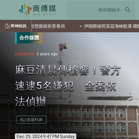
search
期 汽車與智慧眼鏡前景看俏
伊朗限縮荷莫茲海峽航運 國際油價
即時快訊
合作媒體
記者爆料網
2 years ago
麻豆清晨傳槍響！警方
速逮5名嫌犯 全案依
法偵辦
#記者爆料網
Dec 29, 2024 9:47 PM Sunday