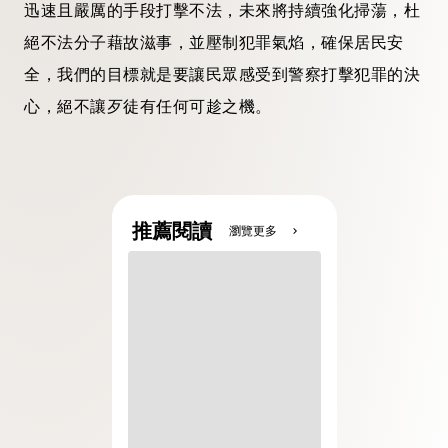
迅速且嚴厲的手段打擊不法，未來將持續強化掃蕩，杜
絕不法分子藉故滋事，並壓制犯罪氣焰，確保居民安
全，我們的目標就是要讓民眾感受到警察打擊犯罪的決
心，絕不讓歹徒有任何可趁之機。
推薦閱讀
瀏覽更多
chevron_right