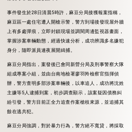
事件發生於28日清晨5時許，麻豆分局接獲報案指稱，
麻豆區一處住宅遭人開槍示警，警方到場後發現屋外牆
上有多處彈痕，立即封鎖現場並調閱周邊監視器畫面，
掌握涉案車輛動態，經過快速分析，成功辨識多名嫌犯
身分，隨即派員連夜展開緝捕。
麻豆分局指出，案發後已會同新營分局及刑事警察大隊
組成專案小組，並由台南地檢署廖羽羚檢察官指揮偵
辦，警方查明多部涉案車輛後，以車追人，成功將沈姓
主嫌等5人逮捕到案，初步調查顯示，該案疑因債務糾
紛引發，警方目前正全力追查作案槍枝來源，並追捕其
餘在逃共犯。
麻豆分局強調，對於暴力行為，警方絕不寬貸，將採取