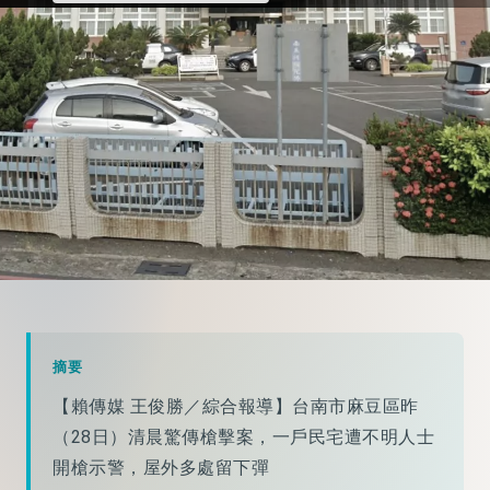
摘要
【賴傳媒 王俊勝／綜合報導】台南市麻豆區昨
（28日）清晨驚傳槍擊案，一戶民宅遭不明人士
開槍示警，屋外多處留下彈