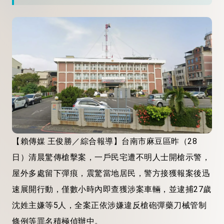
【賴傳媒 王俊勝／綜合報導】台南市麻豆區昨（28
日）清晨驚傳槍擊案，一戶民宅遭不明人士開槍示警，
屋外多處留下彈痕，震驚當地居民，警方接獲報案後迅
速展開行動，僅數小時內即查獲涉案車輛，並逮捕27歲
沈姓主嫌等5人，全案正依涉嫌違反槍砲彈藥刀械管制
條例等罪名積極偵辦中。