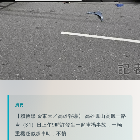
摘要
【賴傳媒 金東天／高雄報導】 高雄鳳山高鳳一路
今（31）日上午9時許發生一起車禍事故，一輛
重機疑似超車時，不慎