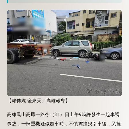
【賴傳媒 金東天／高雄報導】
高雄鳳山高鳳一路今（31）日上午9時許發生一起車禍
事故，一輛重機疑似超車時，不慎擦撞曳引車後，又撞