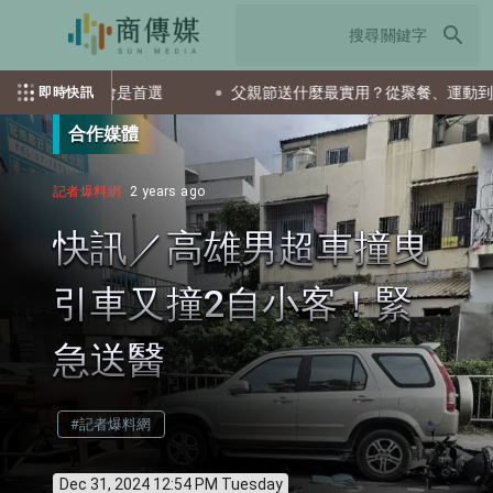
search
檔ETF會是首選
父親節送什麼最實用？從聚餐、運動到日常營養
即時快訊
合作媒體
記者爆料網
2 years ago
快訊／高雄男超車撞曳
引車又撞2自小客！緊
急送醫
#記者爆料網
Dec 31, 2024 12:54 PM Tuesday