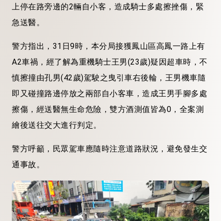
上停在路旁邊的2輛自小客，造成騎士多處擦挫傷，緊
急送醫。
警方指出，31日9時，本分局接獲鳳山區高鳳一路上有
A2車禍，經了解為重機騎士王男(23歲)疑因超車時，不
慎擦撞由孔男(42歲)駕駛之曳引車右後輪，王男機車隨
即又碰撞路邊停放之兩部自小客車，造成王男手腳多處
擦傷，經送醫無生命危險，雙方酒測值皆為0，全案測
繪後送往交大進行判定。
警方呼籲，民眾駕車應隨時注意道路狀況，避免發生交
通事故。