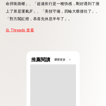
命捍衛路權」、「超速疾行是一種快感，剛好遇到了撞
上了算是運氣歹」、「美技守備，四輪大爺接住了」、
「對方闖紅燈，恭喜先休息半年了」。
在 Threads 查看
推薦閱讀
瀏覽更多
chevron_right