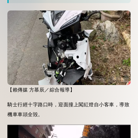
【賴傳媒 方慕辰／綜合報導】
騎士行經十字路口時，迎面撞上闖紅燈自小客車，導致
機車車頭全毀。