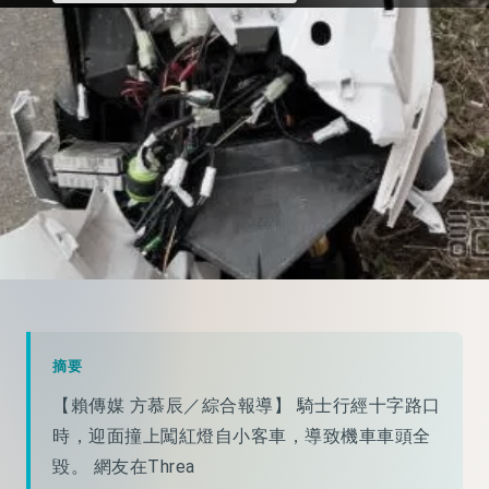
摘要
【賴傳媒 方慕辰／綜合報導】 騎士行經十字路口
時，迎面撞上闖紅燈自小客車，導致機車車頭全
毀。 網友在Threa