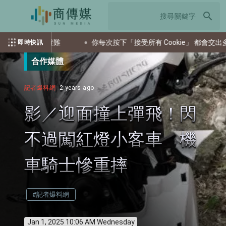
search
導民眾避難
你每次按下「接受所有 Cookie」 都會交出多少個資
即時快訊
合作媒體
記者爆料網
2 years ago
影／迎面撞上彈飛！閃
不過闖紅燈小客車 機
車騎士慘重摔
#記者爆料網
Jan 1, 2025 10:06 AM Wednesday