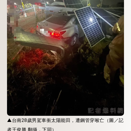
▲台南28歲男駕車衝太陽能田，遭鋼管穿喉亡（圖／記
者王俊勝 翻攝，下同）