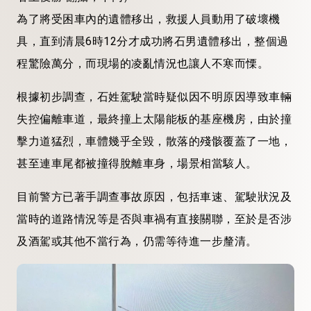
為了將受困車內的遺體移出，救援人員動用了破壞機
具，直到清晨6時12分才成功將石男遺體移出，整個過
程驚險萬分，而現場的凌亂情況也讓人不寒而慄。
根據初步調查，石姓駕駛當時疑似因不明原因導致車輛
失控偏離車道，最終撞上太陽能板的基座機房，由於撞
擊力道猛烈，車體幾乎全毀，散落的殘骸覆蓋了一地，
甚至連車尾都被撞得脫離車身，場景相當駭人。
目前警方已著手調查事故原因，包括車速、駕駛狀況及
當時的道路情況等是否與車禍有直接關聯，至於是否涉
及酒駕或其他不當行為，仍需等待進一步釐清。