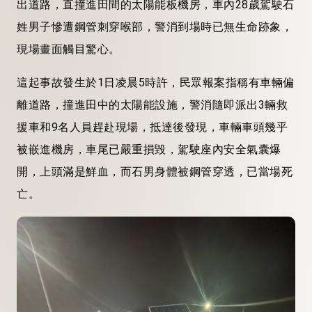
出道路，直撞進田間的太陽能板機房，車內28歲駕駛石
姓男子慘遭鋼管刺穿喉部，警消到場時已無生命跡象，
現場畫面觸目驚心。
這起事故發生於1日凌晨5時許，民眾報案指稱有車輛偏
離道路，撞進田中的太陽能設施，警消隨即派出3輛救
援車和9名人員趕赴現場，抵達後發現，車輛車頭幾乎
被嵌進機房，車尾已嚴重損毀，駕駛座內安全氣囊爆
開，上頭滿是鮮血，而石男身體被鋼管穿透，已當場死
亡。