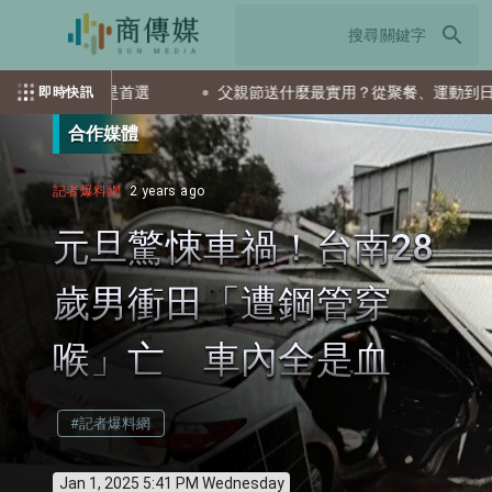
search
F會是首選
父親節送什麼最實用？從聚餐、運動到日常營養 4
即時快訊
合作媒體
記者爆料網
2 years ago
元旦驚悚車禍！台南28
歲男衝田「遭鋼管穿
喉」亡 車內全是血
#記者爆料網
Jan 1, 2025 5:41 PM Wednesday