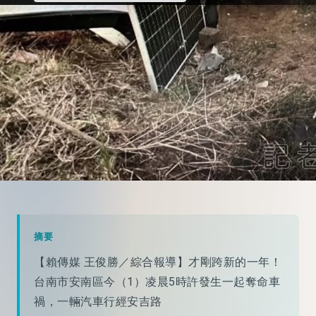
摘要
【賴傳媒 王俊勝／綜合報導】才剛跨新的一年！
台南市安南區今（1）凌晨5時許發生一起奪命車
禍，一輛汽車行經安吉路