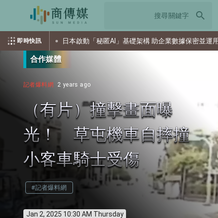
search
擊
日本啟動「秘匿AI」基礎架構 助企業數據保密並運用AI
即時快訊
合作媒體
記者爆料網
2 years ago
（有片）撞擊畫面曝
光！ 草屯機車自摔撞
小客車騎士受傷
#記者爆料網
Jan 2, 2025 10:30 AM Thursday