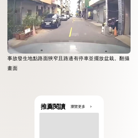
事故發生地點路面狹窄且路邊有停車並擺放盆栽。翻攝
畫面
推薦閱讀
瀏覽更多
chevron_right