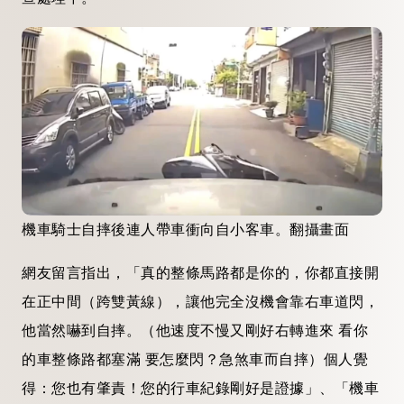
機車騎士自摔後連人帶車衝向自小客車。翻攝畫面
網友留言指出，「真的整條馬路都是你的，你都直接開
在正中間（跨雙黃線），讓他完全沒機會靠右車道閃，
他當然嚇到自摔。（他速度不慢又剛好右轉進來 看你
的車整條路都塞滿 要怎麼閃？急煞車而自摔）個人覺
得：您也有肇責！您的行車紀錄剛好是證據」、「機車