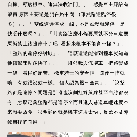
自摔、顯然機車加速無法收油門」、「感覺車主應該有
肇責 原因主要還是開在路中間 （雖然路邊臨停很
多）」、「 雙線道違停成一線，不是盆栽就違停，是
缺乏什麼嗎？」、「其實路這麼小條要馬就不分車道要
馬就禁止路邊停車了吧…看起來根本不能會車捏？」、
「整路的違停好討厭」、「這麼遠還能滑到撞車就知道
牠轉彎速度多快了」、「一堆盆栽與汽機車，把路變成
一條，看得好痛苦。 機車騎士的安全帽，隨便一摔就
噴，有戴跟沒戴一樣。 個人認為機車全責」、「說整
路都是違停？問題是那邊也沒劃紅線黃線甚至白線都沒
有，怎麼定義整路都是違停？而且進入巷道車輛速度本
來就要放慢，很明顯的就是機車速度太快，反應不及導
致自摔的問題！」