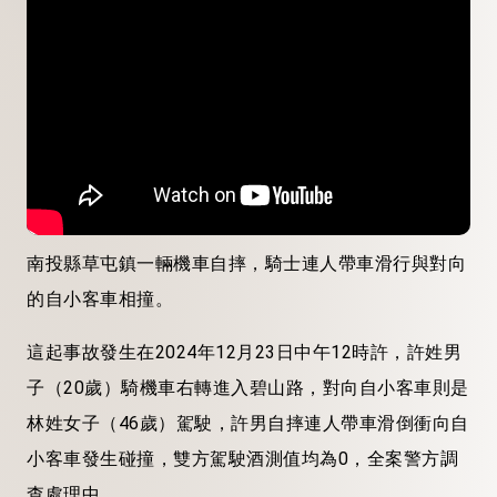
南投縣草屯鎮一輛機車自摔，騎士連人帶車滑行與對向
的自小客車相撞。
這起事故發生在2024年12月23日中午12時許，許姓男
子（20歲）騎機車右轉進入碧山路，對向自小客車則是
林姓女子（46歲）駕駛，許男自摔連人帶車滑倒衝向自
小客車發生碰撞，雙方駕駛酒測值均為0，全案警方調
查處理中。