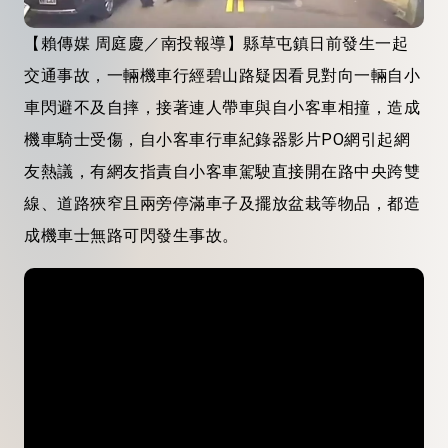
【賴傳媒 周庭慶／南投報導】縣草屯鎮日前發生一起
交通事故，一輛機車行經碧山路疑因看見對向一輛自小
車閃避不及自摔，接著連人帶車與自小客車相撞，造成
機車騎士受傷，自小客車行車紀錄器影片PO網引起網
友熱議，有網友指責自小客車駕駛直接開在路中央跨雙
線、道路狹窄且兩旁停滿車子及擺放盆栽等物品，都造
成機車士無路可閃發生事故。