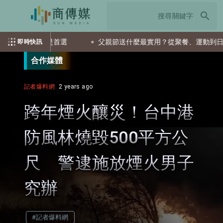
search
ETF會是首選
父親節送什麼最實用？從聚餐、運動到日常營養 
即時快訊
合作媒體
記者爆料網
2 years ago
跨年煙火釀災！台中港
防風林燒毀500平方公
尺 警逮施放煙火男子
究辦
#記者爆料網