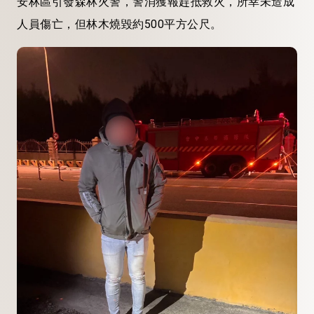
安林區引發森林火警，警消獲報趕抵救火，所幸未造成
人員傷亡，但林木燒毀約500平方公尺。