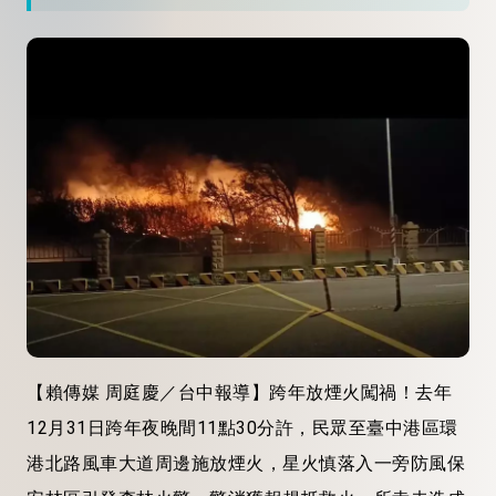
【賴傳媒 周庭慶／台中報導】跨年放煙火闖禍！去年
12月31日跨年夜晚間11點30分許，民眾至臺中港區環
港北路風車大道周邊施放煙火，星火慎落入一旁防風保