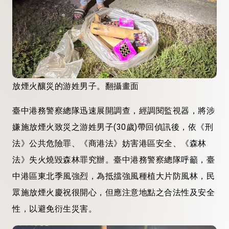
放煙火釀災的游姓男子。翻攝畫面
臺中港務警察總隊迅速展開調查，經調閱監視器，將涉
嫌施放煙火致災之游姓男子(30歲)帶回偵訊後，依《刑
法》公共危險罪、《商港法》妨害港區安全、《森林
法》失火燒毀森林罪究辦。臺中港務警察總隊呼籲，臺
中港區東北季風強烈，為抵擋強風種植大片防風林，民
眾施放煙火慶祝很開心，但應注意地點之合法性及安全
性，以避免衍生災害。