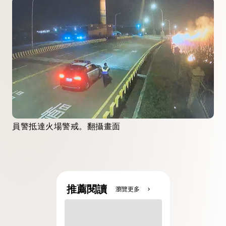
員警抵達火場警戒。翻攝畫面
推薦閱讀
瀏覽更多
chevron_right