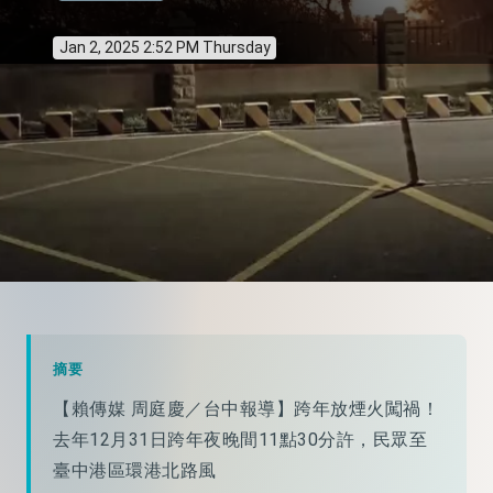
Jan 2, 2025 2:52 PM Thursday
摘要
【賴傳媒 周庭慶／台中報導】跨年放煙火闖禍！
去年12月31日跨年夜晚間11點30分許，民眾至
臺中港區環港北路風