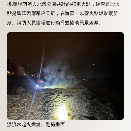
後,發現南濱與北濱公園共計約40處火點，經查這些火
點是民眾因應寒冷天氣，在海灘上以營火點燃取暖所
致。消防人員當場進行勸導並協助民眾熄滅。
漂流木起火燃燒。翻攝畫面