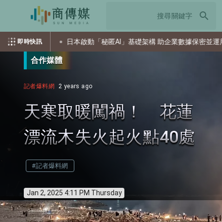
search
攻擊
日本啟動「秘匿AI」基礎架構 助企業數據保密並運用AI
即時快訊
合作媒體
記者爆料網
2 years ago
天寒取暖闖禍！ 花蓮
漂流木失火起火點40處
#記者爆料網
Jan 2, 2025 4:11 PM Thursday