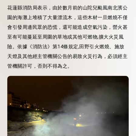
花蓮縣消防局表示，由於數月前的山陀兒颱風南北濱公
園的海灘上堆積了大量漂流木，這些木材一旦燃燒不僅
會引發周邊民眾的恐慌，還可能造成空氣污染，營火甚
至有可能蔓延至周圍的草地或其他可燃物,擴大火災風
險。依據《消防法》第14條規定,田野引火燃燒、施放
天燈及其他經主管機關公告的易致火災行為，必須經主
管機關許可，否則不得為之。