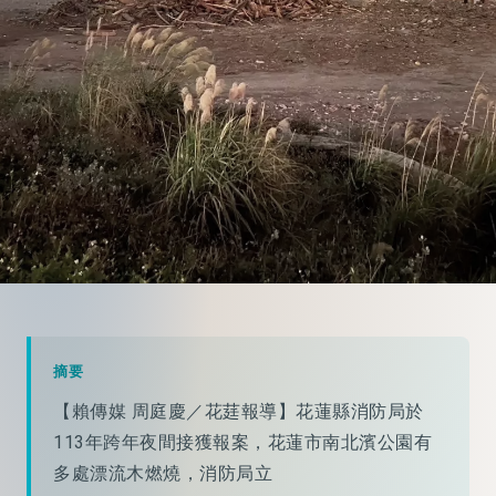
摘要
【賴傳媒 周庭慶／花莛報導】花蓮縣消防局於
113年跨年夜間接獲報案，花蓮市南北濱公園有
多處漂流木燃燒，消防局立