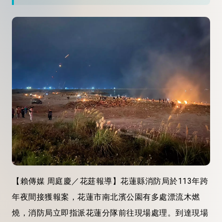
【賴傳媒 周庭慶／花莛報導】花蓮縣消防局於113年跨
年夜間接獲報案，花蓮市南北濱公園有多處漂流木燃
燒，消防局立即指派花蓮分隊前往現場處理。到達現場