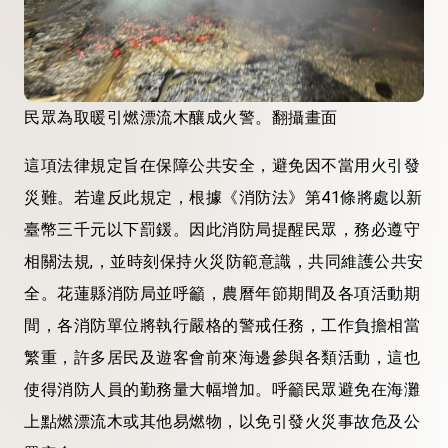
民眾為取暖引燃漂流木釀成火警。翻攝畫面
這項法律規定旨在保障公共安全，避免因不當用火引發
災難。若違反此規定，根據《消防法》第41條將處以新
臺幣三千元以下罰鍰。因此消防局提醒民眾，務必遵守
相關法規,，並時刻保持火災防範意識，共同維護公共安
全。花蓮縣消防局並呼籲，農曆年節期間及各項活動期
間，各消防單位將執行嚴格的警戒任務，工作負擔相當
繁重，許多居民及遊客會前來海邊參與各類活動，這也
使得消防人員的勤務量大幅增加。呼籲民眾避免在海灘
上點燃漂流木或其他易燃物，以免引發火災事故危及公