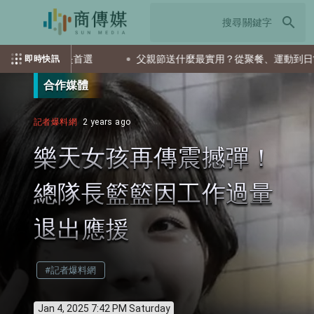
search
TF會是首選
父親節送什麼最實用？從聚餐、運動到日常營養 
即時快訊
合作媒體
記者爆料網
2 years ago
樂天女孩再傳震撼彈！
總隊長籃籃因工作過量
退出應援
#記者爆料網
Jan 4, 2025 7:42 PM Saturday