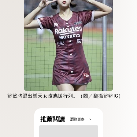
籃籃將退出樂天女孩應援行列。（圖／翻攝籃籃IG）
推薦閱讀
瀏覽更多
chevron_right