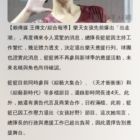
【賴傳媒 王傳文/綜合報導】樂天女孩先前爆出「出走
潮」，再度傳來令人震驚的消息，總隊長籃籃因主持工
作繁忙，幾近體力透支，決定退出樂天應援行列。球團
也證實此消息，籃籃將不再參與新球季的應援活動，未
來名稱與角色尚待確認。
籃籃目前同時參與《綜藝大集合》、《天才衝衝衝》和
《綜藝新時代》等多檔節目，週錄影時間長達4天。此
外，她還有廣告代言及商業合作，日程滿檔。此前，籃
籃已因工作壓力退出《女孩好野》節目。這次她坦言，
總隊長的行政與應援工作已超出負荷，因此選擇告別應
援舞台。