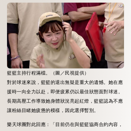
籃籃主持行程滿檔。（圖／民視提供）
對於球迷來說，籃籃的退出無疑是重大的遺憾。她在應
援時一向全力以赴，即便疲累仍以最佳狀態面對球迷。
長期高壓工作導致她身體狀況亮起紅燈，籃籃認為不應
讓粉絲目睹她疲憊的模樣，因此選擇暫別。
樂天球團對此回應：「目前仍在與籃籃協商合約內容，