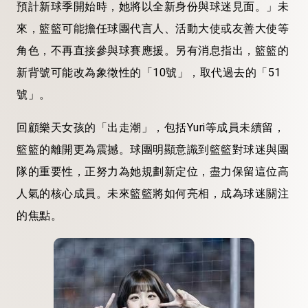
預計新球季開始時，她將以全新身份與球迷見面。」未
來，籃籃可能擔任球團代言人、活動大使或友善大使等
角色，不再直接參與球賽應援。另有消息指出，籃籃的
新背號可能改為象徵性的「10號」，取代過去的「51
號」。
回顧樂天女孩的「出走潮」，包括Yuri等成員未續留，
籃籃的離開更為震撼。球團明顯意識到籃籃對球迷與團
隊的重要性，正努力為她規劃新定位，盡力保留這位高
人氣的核心成員。未來籃籃將如何亮相，成為球迷關注
的焦點。