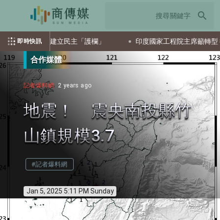
search
 籲AI發展建立民主「護欄」
印度國家工程院主席籲轉型 從科
即時快訊
合作媒體
記者爆料網
2 years ago
地震！ 震央南投縣竹
山鎮規模3.7
#記者爆料網
Jan 5, 2025 5:11 PM Sunday