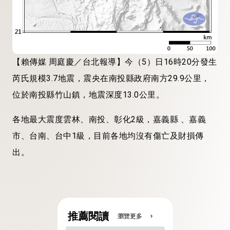
【賴傳媒 周庭慶／台北報導】今（5）日16時20分發生
芮氏規模3.7地震，震央在南投縣政府南方29.9公里，
位於南投縣竹山鎮，地震深度13.0公里。
各地最大震度雲林、南投、彰化2級，嘉義縣 、嘉義
市、台南、台中1級，目前各地均沒有傷亡及財損傳
出。
推薦閱讀
瀏覽更多
chevron_right