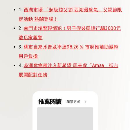
1.
西湖市場 「超級炫父節 西湖最爸氣」父親節限
定活動 熱鬧登場！
2.
南門市場驚現慣犯！男子假裝攤販行騙3000元
遭店家報警
3.
桃市自來水普及率達98.26％ 市府推補助減輕
用戶負擔
4.
為瀕危物種注入新希望 馬來虎「Arhaa」抵台
展開配對任務
推薦閱讀
瀏覽更多
chevron_right