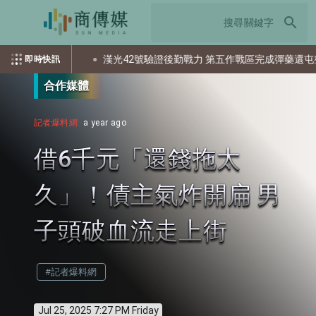
search
個資？
漢光42號驗證後勤戰力 第五作戰區完成彈藥還屯整備
即時快訊
合作媒體
記者爆料網
a year ago
借6千元「還錢拖太
久」！債主氣炸開扁 男
子頭破血流走上街
#記者爆料網
Jul 25, 2025 7:27 PM Friday