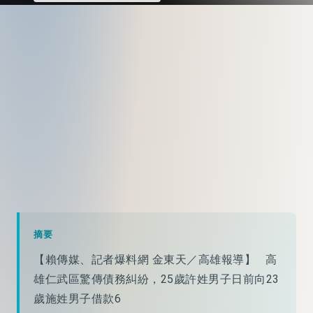
摘要
【賴傳媒、記者爆料網 金東天／高雄報導】 高
雄仁武區驚傳債務糾紛，25歲許姓男子日前向23
歲施姓男子借款6