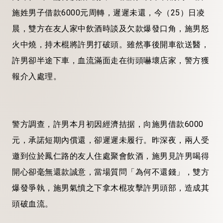
施姓男子借款6000元周轉，遲遲未還，今（25）日凌
晨，雙方在友人家中飲酒時談及欠款爆發口角，施男怒
火中燒，持木棍將許男打破頭。雖然事後開車欲送醫，
許男卻半途下車，血流滿面走在街頭嚇壞店家，警方獲
報介入處理。
警方調查，許男本月初因經濟拮据，向施男借款6000
元，承諾短期內償還，卻遲遲未履行。昨深夜，兩人受
邀到位於鳳仁路的友人住處聚會飲酒，施男見許男喝得
開心卻毫無還款誠意，當場質問「為何不還錢」，雙方
爆發爭執，施男氣憤之下拿木棍攻擊許男頭部，造成其
頭破血流。