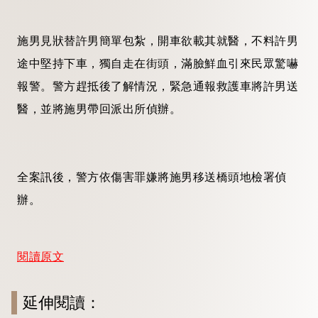
施男見狀替許男簡單包紮，開車欲載其就醫，不料許男
途中堅持下車，獨自走在街頭，滿臉鮮血引來民眾驚嚇
報警。警方趕抵後了解情況，緊急通報救護車將許男送
醫，並將施男帶回派出所偵辦。
全案訊後，警方依傷害罪嫌將施男移送橋頭地檢署偵
辦。
閱讀原文
延伸閱讀：