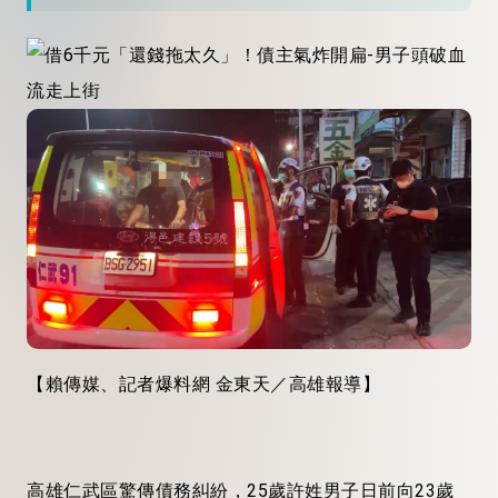
【賴傳媒、記者爆料網 金東天／高雄報導】
高雄仁武區驚傳債務糾紛，25歲許姓男子日前向23歲