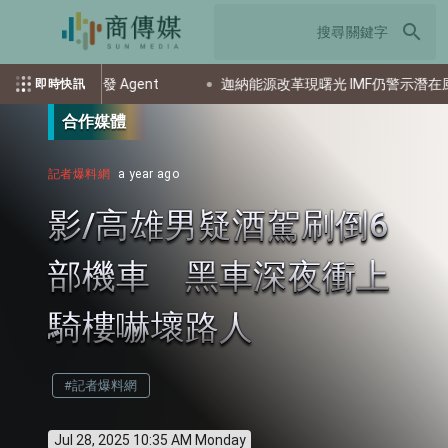
search
佈局程式開發 Agent
迦納能源改革現曙光 IMF仍警示潛在風險
即時快訊
合作媒體
記者爆料網
a year ago
影/高雄男疑酒駕刷倒6
部機車 黑車深夜衝上
騎樓嚇壞路人
#記者爆料網
Jul 28, 2025 10:35 AM Monday