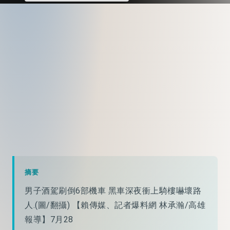
摘要
男子酒駕刷倒6部機車 黑車深夜衝上騎樓嚇壞路
人.(圖/翻攝) 【賴傳媒、記者爆料網 林承瀚/高雄
報導】7月28