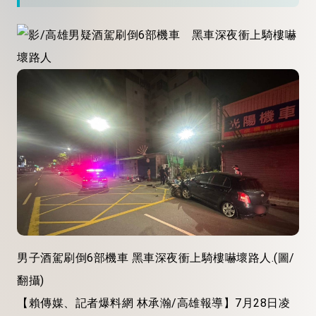
男子酒駕刷倒6部機車 黑車深夜衝上騎樓嚇壞路人.(圖/
翻攝)
【賴傳媒、記者爆料網 林承瀚/高雄報導】7月28日凌