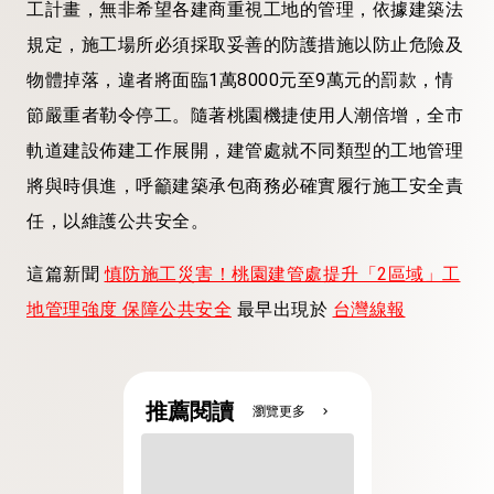
工計畫，無非希望各建商重視工地的管理，依據建築法
規定，施工場所必須採取妥善的防護措施以防止危險及
物體掉落，違者將面臨1萬8000元至9萬元的罰款，情
節嚴重者勒令停工。隨著桃園機捷使用人潮倍增，全市
軌道建設佈建工作展開，建管處就不同類型的工地管理
將與時俱進，呼籲建築承包商務必確實履行施工安全責
任，以維護公共安全。
這篇新聞
慎防施工災害！桃園建管處提升「2區域」工
地管理強度 保障公共安全
最早出現於
台灣線報
推薦閱讀
瀏覽更多
chevron_right