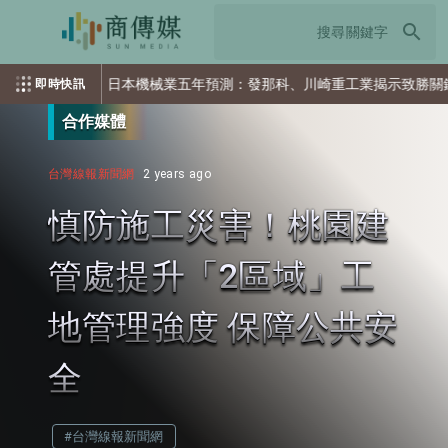
search
日本機械業五年預測：發那科、川崎重工業揭示致勝關鍵
即時快訊
合作媒體
台灣線報新聞網
2 years ago
慎防施工災害！桃園建
管處提升「2區域」工
地管理強度 保障公共安
全
#台灣線報新聞網