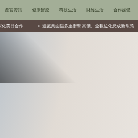
產官資訊
健康醫療
科技生活
財經生活
合作媒體
遊戲業面臨多重衝擊 高價、全數位化恐成新常態
西蒙地產家