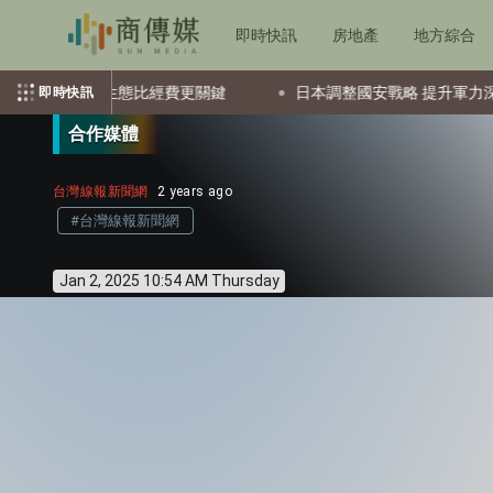
即時快訊
房地產
地方綜合
態比經費更關鍵
日本調整國安戰略 提升軍力深化美日合作
即時快訊
合作媒體
台灣線報新聞網
2 years ago
#台灣線報新聞網
Jan 2, 2025 10:54 AM Thursday