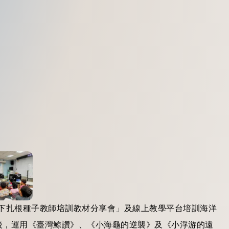
向下扎根種子教師培訓教材分享會」及線上教學平台培訓海洋
後，運用《臺灣鯨讚》、《小海龜的逆襲》及《小浮游的遠