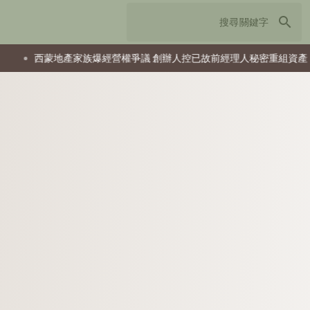
search
族爆經營權爭議 創辦人控已故前經理人秘密重組資產
復古電腦