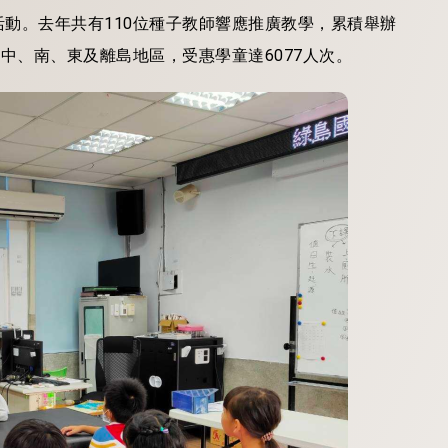
動。去年共有110位種子教師響應推廣教學，累積舉辦
中、南、東及離島地區，受惠學童達6077人次。