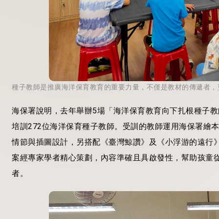
種子教師是推廣海洋保育教育的重要力量，不僅是教材的傳遞者，
海保署說明，去年舉辦5場「海洋保育教育向下扎根種子
培訓272位海洋保育種子教師。受訓的教師運用海保署繪
情節與插圖設計，另搭配《臺灣鯨讚》及《小浮游的遠行
案經專家學者精心策劃，內容準確且具啟發性，幫助孩童
者。