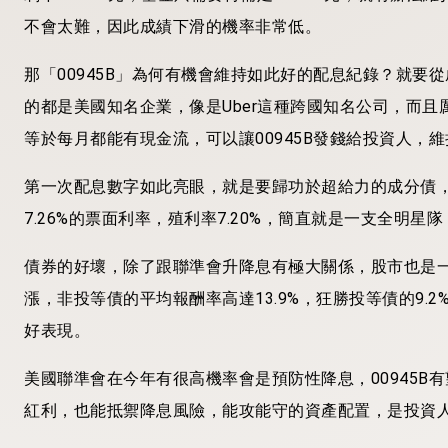
不會太難，因此成績下滑的機率非常低。
那「00945B」為何有機會維持如此好的配息紀錄？就要從
的都是美國知名企業，像是Uber這種跨國知名公司，而
等於每月都能有現金流，可以讓00945B發錢給投資人，
第一次配息數字如此亮眼，就是要歸功於超給力的成分債，截至
7.26%的票面利率，殖利率7.20%，簡直就是一支全明
債券的好壞，除了跟聯準會升降息有極大關係，股市也是一大關鍵
漲，非投等債的平均報酬率高達13.9%，狂勝投等債的9.
好表現。
美國聯準會在今年有很高機率會是預防性降息，00945
紅利，也能抵禦降息風險，能攻能守的資產配置，是投資