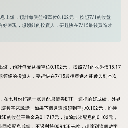
息出爐，預計每受益權單位0.102元， 按照7/1的收盤
就有好表現，想領錢的投資人，要趕快在7/15最後買進才
，預計每受益權單位0.102元， 按照7/1的收盤價15.17
想領錢的投資人，要趕快在7/15最後買進才能參與到本次
息率，在七月份打趴一眾月配息債券ETF，這樣的好成績，外界
讓數字來說話，如果下個月還想領到至少0.102元，維持
B的收益平準金為0.1717元，扣除該次配息的0.102元，
法維持同樣配息成績，不過對於00945B來說，想達到這個數字