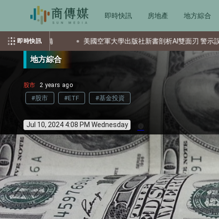
即時快訊
房地產
地方綜合
美國空軍大學出版社新書剖析AI雙面刃 警示誤用潛在風險
即時快訊
地方綜合
股市
2 years ago
#股市
#ETF
#基金投資
Jul 10, 2024 4:08 PM Wednesday
info