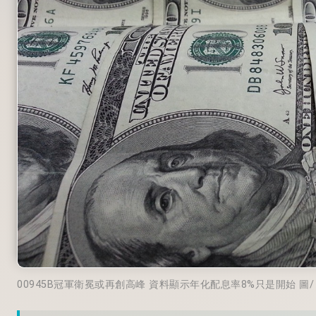
00945B冠軍衛冕或再創高峰 資料顯示年化配息率8%只是開始 圖/ Pi