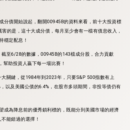
成分債開始說起，翻開00945B的資料來看，前十大投資標
且厲害的是，這十大成分債，每月至少會有一檔有債息收入，
維持穩定配息！
6/28的數據，00945B的143檔成分股，合力貢獻
星隊，幫助投資人贏下每一場比賽！
，從1984年到2023年，只要S&P 500指數有上
2%，以及美國公債的6.4%，在股市多頭期間，非投等債仍有
B有望成為降息前的優秀鎖利標的，既能分到美國市場的經濟
人不能錯過的選擇！