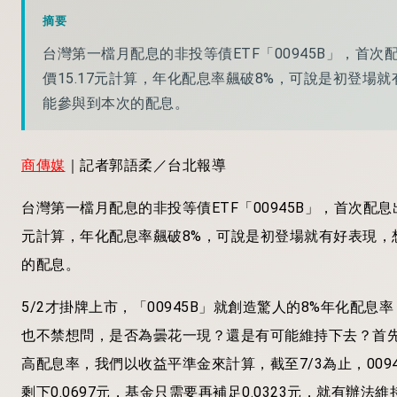
摘要
台灣第一檔月配息的非投等債ETF「00945B」，首次配
價15.17元計算，年化配息率飆破8%，可說是初登場
能參與到本次的配息。
商傳媒
｜記者郭語柔／台北報導
台灣第一檔月配息的非投等債ETF「00945B」，首次配息出爐
元計算，年化配息率飆破8%，可說是初登場就有好表現，
的配息。
5/2才掛牌上市，「00945B」就創造驚人的8%年化配
也不禁想問，是否為曇花一現？還是有可能維持下去？首先
高配息率，我們以收益平準金來計算，截至7/3為止，00945
剩下0.0697元，基金只需要再補足0.0323元，就有辦