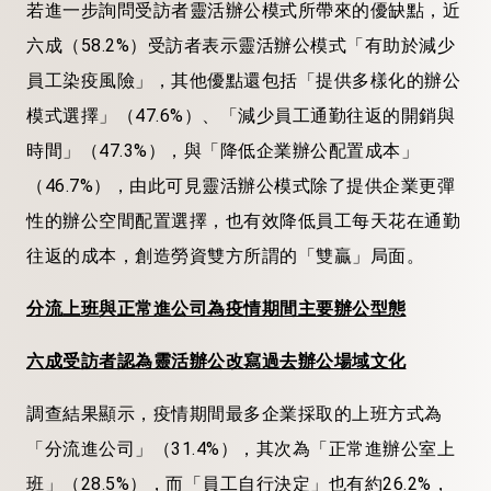
若進一步詢問受訪者靈活辦公模式所帶來的優缺點，近
六成（58.2%）受訪者表示靈活辦公模式「有助於減少
員工染疫風險」，其他優點還包括「提供多樣化的辦公
模式選擇」（47.6%）、「減少員工通勤往返的開銷與
時間」（47.3%），與「降低企業辦公配置成本」
（46.7%），由此可見靈活辦公模式除了提供企業更彈
性的辦公空間配置選擇，也有效降低員工每天花在通勤
往返的成本，創造勞資雙方所謂的「雙贏」局面。
分流上班與正常進公司為疫情期間主要辦公型態
六成受訪者認為靈活辦公改寫過去辦公場域文化
調查結果顯示，疫情期間最多企業採取的上班方式為
「分流進公司」（31.4%），其次為「正常進辦公室上
班」（28.5%），而「員工自行決定」也有約26.2%，