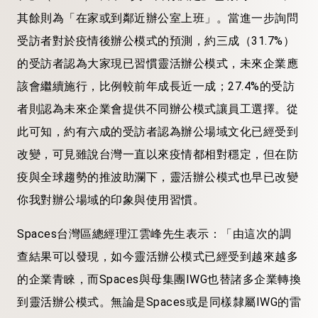
其餘則為「在家或到鄰近辦公室上班」。當進一步詢問
受訪者對於疫情後辦公模式的預測，約三成（31.7%）
的受訪者認為大家現已習慣靈活辦公模式，未來企業應
該會繼續施行，比例較前年成長近一成；27.4%的受訪
者則認為未來企業會提供不同辦公模式讓員工選擇。從
此可知，約有六成的受訪者認為辦公場域文化已經受到
改變，可見雖說台灣一直以來疫情都相對穩定，但在防
疫與全球趨勢的推波助瀾下，靈活辦公模式也早已改變
你我對辦公場域的印象與使用習慣。
Spaces台灣區總經理江雲峰先生表示：「由這次的調
查結果可以發現，如今靈活辦公模式已經受到越來越多
的企業青睞，而Spaces與母集團IWG也替諸多企業轉換
到靈活辦公模式。無論是Spaces或是同樣隸屬IWG的雷