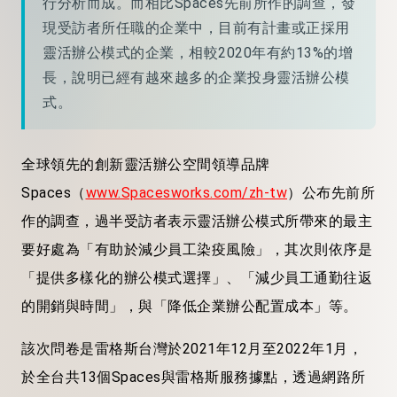
行分析而成。而相比Spaces先前所作的調查，發
現受訪者所任職的企業中，目前有計畫或正採用
靈活辦公模式的企業，相較2020年有約13%的增
長，說明已經有越來越多的企業投身靈活辦公模
式。
全球領先的創新靈活辦公空間領導品牌
Spaces（
www.Spacesworks.com/zh-tw
）公布先前所
作的調查，過半受訪者表示靈活辦公模式所帶來的最主
要好處為「有助於減少員工染疫風險」，其次則依序是
「提供多樣化的辦公模式選擇」、「減少員工通勤往返
的開銷與時間」，與「降低企業辦公配置成本」等。
該次問卷是雷格斯台灣於2021年12月至2022年1月，
於全台共13個Spaces與雷格斯服務據點，透過網路所