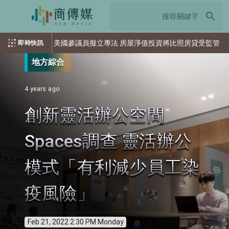
search
美國參議員擬立專法 房屋淨值投資將比照房貸受監管
花蓮
即時快訊
地方綜合
4 years ago
創新靈活辦公空間
Spaces調查 靈活辦公
模式「有利減少員工染
疫風險」
Feb 21, 2022 2:30 PM Monday
info