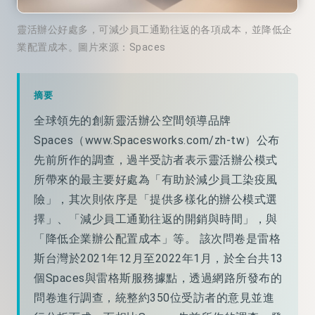
靈活辦公好處多，可減少員工通勤往返的各項成本，並降低企
業配置成本。圖片來源：Spaces
摘要
全球領先的創新靈活辦公空間領導品牌
Spaces（www.Spacesworks.com/zh-tw）公布
先前所作的調查，過半受訪者表示靈活辦公模式
所帶來的最主要好處為「有助於減少員工染疫風
險」，其次則依序是「提供多樣化的辦公模式選
擇」、「減少員工通勤往返的開銷與時間」，與
「降低企業辦公配置成本」等。 該次問卷是雷格
斯台灣於2021年12月至2022年1月，於全台共13
個Spaces與雷格斯服務據點，透過網路所發布的
問卷進行調查，統整約350位受訪者的意見並進