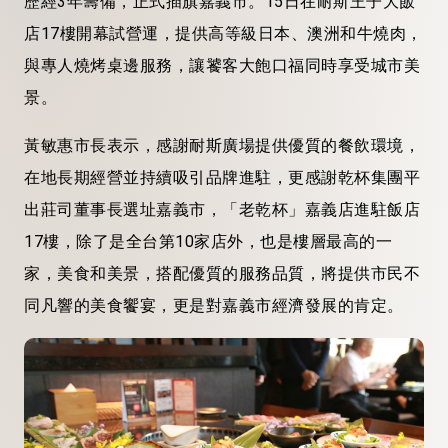
歷經3年籌備，正式插旗嘉義市。15日在耐斯王子大飯
店17樓開幕試營運，提供高等級日本、澳洲和牛燒肉，
與專人燒烤桌邊服務，讓饕客大飽口福同時享受城市美
景。
黃敏惠市長表示，感謝耐斯廣場提供優質的餐飲環境，
在地長期經營並持續吸引品牌進駐，更感謝乾杯集團平
出莊司董事長選址嘉義市，「老乾杯」嘉義店進駐飯店
17樓，除了是全台第10家店外，也是樓層最高的一
家，美食和美景，搭配優質的服務品質，將提供市民不
同凡響的美食饗宴，更是對嘉義市經濟發展的肯定。