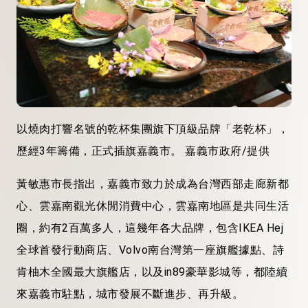
以燒肉打響名號的乾杯集團旗下頂級品牌「老乾杯」，
歷經3年籌備，正式插旗嘉義市。 嘉義市政府/提供
黃敏惠市長指出，嘉義市致力於成為台灣西部走廊新都
心、雲嘉南觀光休閒消費中心，雲嘉南地區是共同生活
圈，約有2百萬多人，這幾年各大品牌，包含IKEA Hej
全球首發行動商店、Volvo南台灣第一座旗艦據點、詩
肯柚木全國最大旗艦店，以及in89豪華影城等，都陸續
來嘉義市駐點，城市發展不斷進步、再升級。