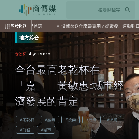
search
TF會是首選
父親節送什麼最實用？從聚餐、運動到日常營養 4
即時快訊
地方綜合
老乾杯
4 years ago
全台最高老乾杯在
「嘉」 黃敏惠:城市經
濟發展的肯定
#老乾杯
#嘉義
#燒肉
#經濟
#投資
#商務
#城市