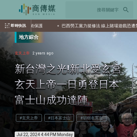
search
技術保護
巴西勞工黨力挺修法 線上賭場遊戲恐遭禁
美
即時快訊
地方綜合
玄天上帝
2 years ago
新台灣之光!新北受玄宮
玄天上帝一日勇登日本
富士山成功達陣
#玄天上帝
#日本富士山
#胡樹名宮主
Jul 22, 2024 4:44 PM Monday
info