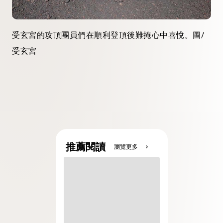
受玄宮的攻頂團員們在順利登頂後難掩心中喜悅。圖/
受玄宮
推薦閱讀
瀏覽更多
chevron_right