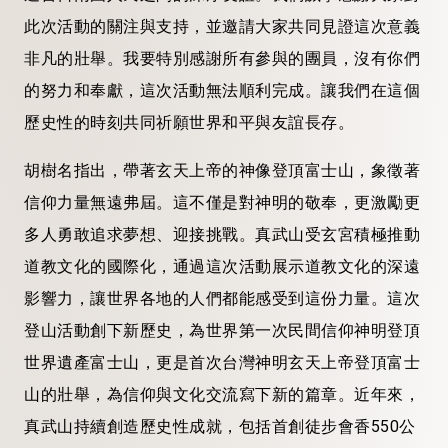
此次活動的關注與支持，並邀請大家共同見證這次意義
非凡的壯舉。我要特別感謝所有參與的團員，沒有你們
的努力和奉獻，這次活動無法順利完成。讓我們在這個
歷史性的時刻共同祈願世界和平與友誼長存。
胡樹名指出，帶著玄天上帝的神像登頂富士山，象徵著
信仰力量無遠弗屆。這不僅是對神明的敬奉，更激勵更
多人勇敢追求夢想、迎接挑戰。真武山受玄宮積極推動
道教文化的國際化，通過這次活動展示道教文化的深遠
影響力，讓世界各地的人們都能感受到這份力量。這次
登山活動創下新歷史，為世界第一次民間信仰神明登頂
世界遺產富士山，更是首次台灣神明玄天上帝登頂富士
山的壯舉，為信仰與文化交流寫下新的篇章。近年來，
真武山持續創造歷史性成就，包括首創徒步會香550公