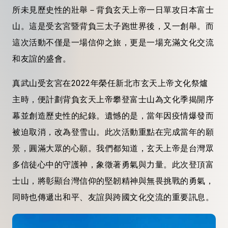
所未見歷史性的壯舉－背負玄天上帝一日單攻日本富士
山。這是受玄宮暨背負三太子跑世界後，又一創舉。而
這次活動不僅是一場信仰之旅，更是一場充滿文化交流
和友誼的盛會。
真武山受玄宮在2022年榮任新北市玄天上帝文化祭爐
主時，便計劃背負玄天上帝攀登富士山為文化季揭開序
幕並創造歷史性的紀錄。遺憾的是，當年因疫情爆發而
被迫取消，改為登雪山。此次活動重點在完成當年的願
景，圓滿大眾的心願。我們都知道，玄天上帝是台灣眾
多信徒心中的守護神，象徵著勇氣與力量。此次登頂富
士山，將彰顯台灣信仰的堅韌精神與無畏挑戰的勇氣，
同時也傳遞出和平、友誼與跨國文化交流的重要訊息。