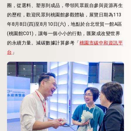
圈，從選料、塑形到成品，帶領民眾親自參與資源再生
的歷程，歡迎民眾到桃園館參觀體驗，展覽日期為113
年8月8日(四)至8月10日(六)，地點於台北世貿一館A區
(桃園館C01)，讓每一個小小的行動，匯聚成改變世界
的永續力量。減碳數據計算參考「
桃園市碳中和資訊平
台
」