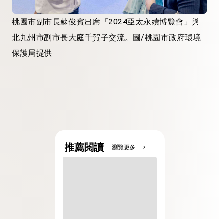
桃園市副市長蘇俊賓出席「2024亞太永續博覽會」與
北九州市副市長大庭千賀子交流。圖/桃園市政府環境
保護局提供
推薦閱讀
瀏覽更多
chevron_right