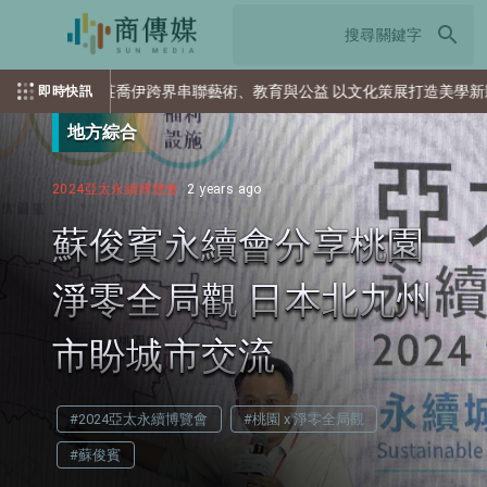
search
伊跨界串聯藝術、教育與公益 以文化策展打造美學新影響力
永
即時快訊
地方綜合
2024亞太永續博覽會
2 years ago
蘇俊賓永續會分享桃園
淨零全局觀 日本北九州
市盼城市交流
#2024亞太永續博覽會
#桃園 x 淨零全局觀
#蘇俊賓