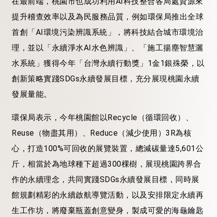
在最前端，桃園市也成功利用AI科技整合各局處資源來
提升稽查效率以及為民服務品質，例如環保局推出全球
首創「AI環境污染辨識系統」，將科技結合城市環境治
理，並以「永續淨水AI水色辨識」、「施工揚塵智慧灑
水系統」獲得今年「台灣永續行動獎」1金1銀殊榮，以
創新策略實踐SDGs永續發展目標，充分展現桃園永續
發展量能。
環保局表示，今年桃園館以Recycle（循環回收）、
Reuse（物盡其用）、Reduce（減少使用）3R為核
心，打造100%可回收的展覽裝置，總減碳量達5,601公
斤，相當於為地球種下超過300棵樹，展現桃園跨界合
作的永續理念，共同實踐SDGs永續發展目標，同時展
館規劃精彩的永續啟航導覽活動，以及安排限定永續再
生工作坊，將廢棄瓶蓋創意變身，製成可愛的海龜鑰匙